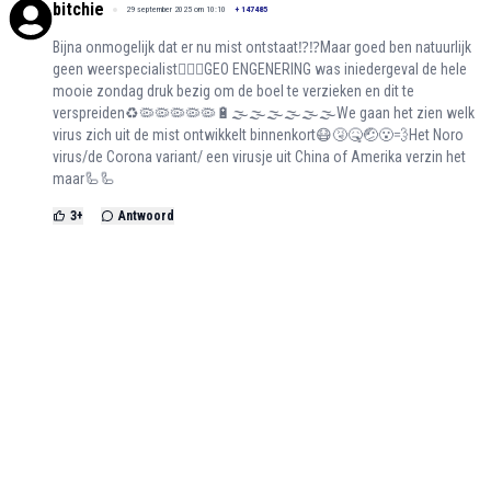
bitchie
29 september 2025 om 10:10
+
147485
Bijna onmogelijk dat er nu mist ontstaat⁉️⁉️Maar goed ben natuurlijk
geen weerspecialist🤷🏻‍♀️GEO ENGENERING was iniedergeval de hele
mooie zondag druk bezig om de boel te verzieken en dit te
verspreiden♻️🦠🦠🦠🦠🦠🔋🌫️🌫️🌫️🌫️🌫️🌫️We gaan het zien welk
virus zich uit de mist ontwikkelt binnenkort😷🤧🤒🤕😮‍💨Het Noro
virus/de Corona variant/ een virusje uit China of Amerika verzin het
maar🦾🦾
3
+
Antwoord