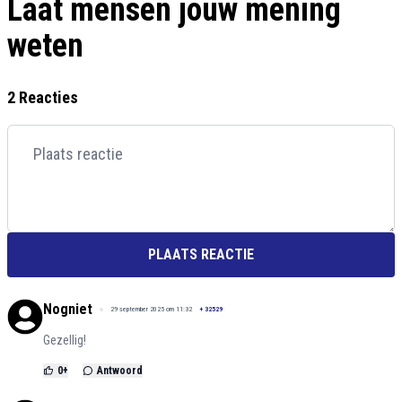
Laat mensen jouw mening
weten
2 Reacties
PLAATS REACTIE
Nogniet
29 september 2025 om 11:32
+
32529
Gezellig!
0
+
Antwoord