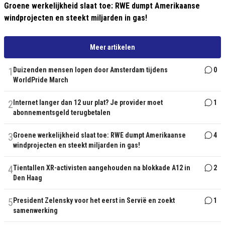
Groene werkelijkheid slaat toe: RWE dumpt Amerikaanse
windprojecten en steekt miljarden in gas!
Meer artikelen
1
Duizenden mensen lopen door Amsterdam tijdens
0
WorldPride March
2
Internet langer dan 12 uur plat? Je provider moet
1
abonnementsgeld terugbetalen
3
Groene werkelijkheid slaat toe: RWE dumpt Amerikaanse
4
windprojecten en steekt miljarden in gas!
4
Tientallen XR-activisten aangehouden na blokkade A12 in
2
Den Haag
5
President Zelensky voor het eerst in Servië en zoekt
1
samenwerking