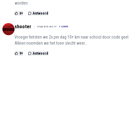
worden.
6
+
Antwoord
shooter
04 juni 2026 om 6:37
+
124955
Vroeger fietsten we 2x per dag 10+ km naar school door code geel.
Alleen noemden we het toen slecht weer…
9
+
Antwoord