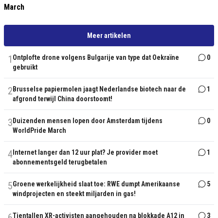
March
Meer artikelen
1
Ontplofte drone volgens Bulgarije van type dat Oekraïne
0
gebruikt
2
Brusselse papiermolen jaagt Nederlandse biotech naar de
1
afgrond terwijl China doorstoomt!
3
Duizenden mensen lopen door Amsterdam tijdens
0
WorldPride March
4
Internet langer dan 12 uur plat? Je provider moet
1
abonnementsgeld terugbetalen
5
Groene werkelijkheid slaat toe: RWE dumpt Amerikaanse
5
windprojecten en steekt miljarden in gas!
6
Tientallen XR-activisten aangehouden na blokkade A12 in
3