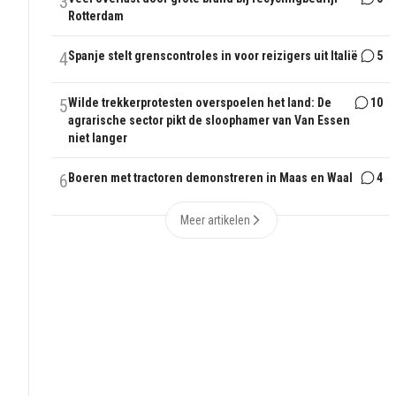
3
Rotterdam
4
Spanje stelt grenscontroles in voor reizigers uit Italië
5
5
Wilde trekkerprotesten overspoelen het land: De
10
agrarische sector pikt de sloophamer van Van Essen
niet langer
6
Boeren met tractoren demonstreren in Maas en Waal
4
Meer artikelen