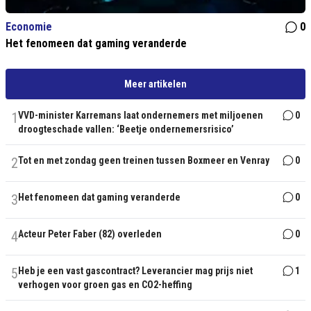
Economie
0
Het fenomeen dat gaming veranderde
Meer artikelen
1
VVD-minister Karremans laat ondernemers met miljoenen
0
droogteschade vallen: ‘Beetje ondernemersrisico’
2
Tot en met zondag geen treinen tussen Boxmeer en Venray
0
3
Het fenomeen dat gaming veranderde
0
4
Acteur Peter Faber (82) overleden
0
5
Heb je een vast gascontract? Leverancier mag prijs niet
1
verhogen voor groen gas en CO2-heffing