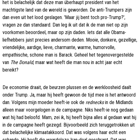
het is belachelijk dat deze man überhaupt president van het
machtigste land van de wereld is geworden. De anti-Trumpers zijn
dan even uit het lood geslagen. 'Maar jij bent toch pro-Trump?',
vragen ze dan standaard. Dan leg ik uit dat ik de man niet op zijn
voorkomen beoordeel, maar op zijn daden. Iets dat alle Obama-
liefhebbers juist precies andersom deden. Mooie, donkere, gezellige,
vriendelijke, aardige, lieve, charmante, warme, humorvolle,
empathische, schone man is Barack. Geheel het tegenovergestelde
van
The Donald
, maar wat heeft die man nou in acht jaar echt
bereikt?
De economie draait, de beurzen plussen en de werkloosheid daalt
onder Trump. Ja, maar hij heeft gewoon de tijd mee is het antwoord
dan. Volgens mijn moeder heeft-ie ook de
rednecks
in de Midlands
alleen maar voorgelogen in de campagne. Niks heeft-ie nog gedaan
wat hij had beloofd. Mam, zei ik, hij heeft bijna alles al gedaan wat hij
in de campagne heeft gezegd. Bijvoorbeeld zich teruggetrokken uit
dat belachelijke klimaatakkoord. Dat was volgens haar echt een
schande. Hij heeft die waardeloze Iran-deal geschrapt. Dat was