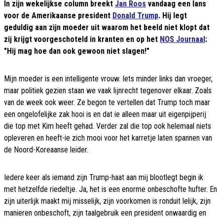
In zijn wekelijkse column breekt
Jan Roos
vandaag een lans
voor de Amerikaanse president
Donald Trump
. Hij legt
geduldig aan zijn moeder uit waarom het beeld niet klopt dat
zij krijgt voorgeschoteld in kranten en op het
NOS Journaal
:
"Hij mag hoe dan ook gewoon niet slagen!"
Mijn moeder is een intelligente vrouw. Iets minder links dan vroeger,
maar politiek gezien staan we vaak lijnrecht tegenover elkaar. Zoals
van de week ook weer. Ze begon te vertellen dat Trump toch maar
een ongelofelijke zak hooi is en dat ie alleen maar uit eigenpijperij
die top met Kim heeft gehad. Verder zal die top ook helemaal niets
opleveren en heeft-ie zich mooi voor het karretje laten spannen van
de Noord-Koreaanse leider.
Iedere keer als iemand zijn Trump-haat aan mij blootlegt begin ik
met hetzelfde riedeltje. Ja, het is een enorme onbeschofte hufter. En
zijn uiterlijk maakt mij misselijk, zijn voorkomen is ronduit lelijk, zijn
manieren onbeschoft, zijn taalgebruik een president onwaardig en