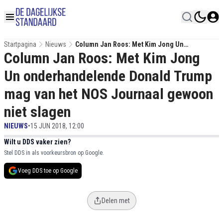
Startpagina
Nieuws
Column Jan Roos: Met Kim Jong Un
Column Jan Roos: Met Kim Jong
Onderhandelende Donald Trump Mag Van Het
NOS Journaal Gewoon Niet Slagen
Un onderhandelende Donald Trump
mag van het NOS Journaal gewoon
niet slagen
NIEUWS
•
15 JUN 2018, 12:00
Wilt u DDS vaker zien?
Stel DDS in als voorkeursbron op Google.
Voeg DDS toe op Google
Delen met