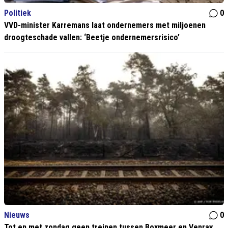
Politiek
0
VVD-minister Karremans laat ondernemers met miljoenen
droogteschade vallen: ‘Beetje ondernemersrisico’
Nieuws
0
Tot en met zondag geen treinen tussen Boxmeer en Venray