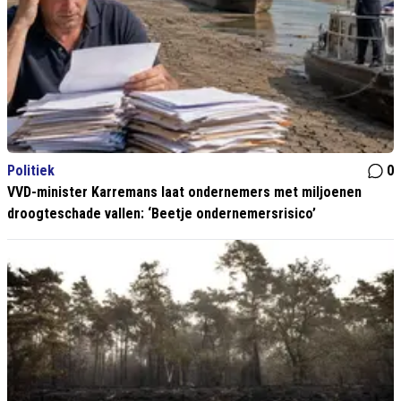
Politiek
0
VVD-minister Karremans laat ondernemers met miljoenen
droogteschade vallen: ‘Beetje ondernemersrisico’