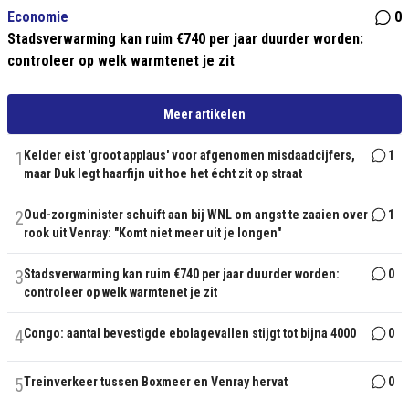
Economie
0
Stadsverwarming kan ruim €740 per jaar duurder worden:
controleer op welk warmtenet je zit
Meer artikelen
1
Kelder eist 'groot applaus' voor afgenomen misdaadcijfers,
1
maar Duk legt haarfijn uit hoe het écht zit op straat
2
Oud-zorgminister schuift aan bij WNL om angst te zaaien over
1
rook uit Venray: "Komt niet meer uit je longen"
3
Stadsverwarming kan ruim €740 per jaar duurder worden:
0
controleer op welk warmtenet je zit
4
Congo: aantal bevestigde ebolagevallen stijgt tot bijna 4000
0
5
Treinverkeer tussen Boxmeer en Venray hervat
0