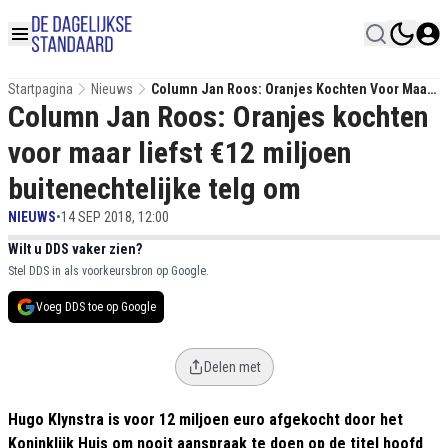
Startpagina
Nieuws
Column Jan Roos: Oranjes Kochten Voor Maar
Column Jan Roos: Oranjes kochten
Liefst €12 Miljoen Buitenechtelijke Telg Om
voor maar liefst €12 miljoen
buitenechtelijke telg om
NIEUWS
•
14 SEP 2018, 12:00
Wilt u DDS vaker zien?
Stel DDS in als voorkeursbron op Google.
Voeg DDS toe op Google
Delen met
Hugo Klynstra is voor 12 miljoen euro afgekocht door het
Koninklijk Huis om nooit aanspraak te doen op de titel hoofd