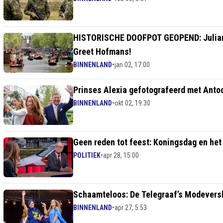
HISTORISCHE DOOFPOT GEOPEND: Juliana
Greet Hofmans!
BINNENLAND
•
jan 02, 17:00
Prinses Alexia gefotografeerd met Antoon
BINNENLAND
•
okt 02, 19:30
Geen reden tot feest: Koningsdag en het
POLITIEK
•
apr 28, 15:00
Schaamteloos: De Telegraaf’s Modeversl
BINNENLAND
•
apr 27, 5:53