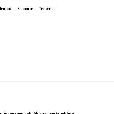
tenland
Economie
Terrorisme
 prinsenzoon schuldig aan verkrachting