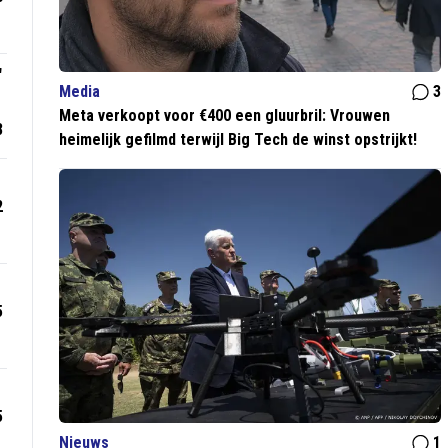
'
Media
3
Meta verkoopt voor €400 een gluurbril: Vrouwen
8
heimelijk gefilmd terwijl Big Tech de winst opstrijkt!
2
5
5
Nieuws
1