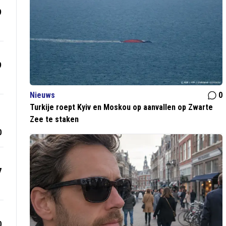
9
9
Nieuws
0
Turkije roept Kyiv en Moskou op aanvallen op Zwarte
Zee te staken
0
7
0