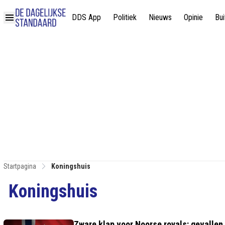
DDS App
Politiek
Nieuws
Opinie
Bui
Startpagina
Koningshuis
Koningshuis
Zware klap voor Noorse royals: gevallen