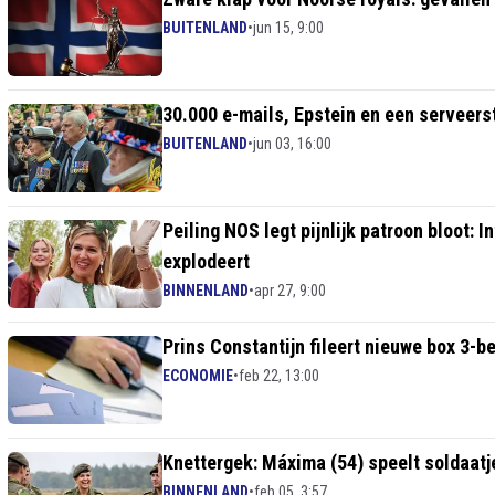
BUITENLAND
•
jun 15, 9:00
30.000 e-mails, Epstein en een serveers
BUITENLAND
•
jun 03, 16:00
Peiling NOS legt pijnlijk patroon bloot:
explodeert
BINNENLAND
•
apr 27, 9:00
Prins Constantijn fileert nieuwe box 3-bela
ECONOMIE
•
feb 22, 13:00
Knettergek: Máxima (54) speelt soldaatj
BINNENLAND
•
feb 05, 3:57