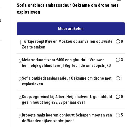
Sofia ontbiedt ambassadeur Oekraïne om drone met
explosieven
5
Meer artikelen
1
Turkije roept Kyiv en Moskou op aanvallen op Zwarte
0
Zee te staken
2
Meta verkoopt voor €400 een gluurbril: Vrouwen
3
heimelijk gefilmd terwijl Big Tech de winst opstrijkt!
3
Sofia ontbiedt ambassadeur Oekraïne om drone met
1
explosieven
4
Koopzegelwinst bij Albert Heijn halveert: gemiddeld
0
gezin houdt nog €23,38 per jaar over
5
Droogte raakt boeren opnieuw: Schapen moeten van
5
de Waddendijken verdwijnen!