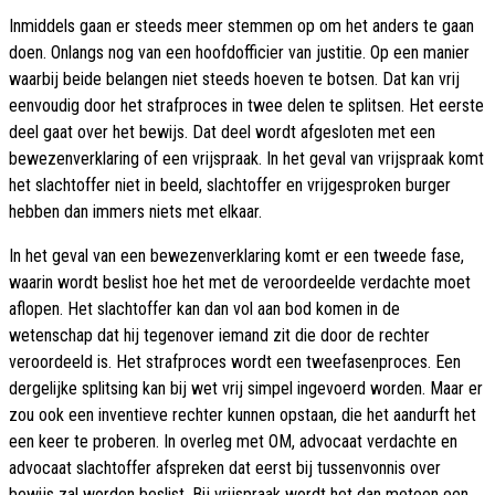
Inmiddels gaan er steeds meer stemmen op om het anders te gaan
doen. Onlangs nog van een hoofdofficier van justitie. Op een manier
waarbij beide belangen niet steeds hoeven te botsen. Dat kan vrij
eenvoudig door het strafproces in twee delen te splitsen. Het eerste
deel gaat over het bewijs. Dat deel wordt afgesloten met een
bewezenverklaring of een vrijspraak. In het geval van vrijspraak komt
het slachtoffer niet in beeld, slachtoffer en vrijgesproken burger
hebben dan immers niets met elkaar.
In het geval van een bewezenverklaring komt er een tweede fase,
waarin wordt beslist hoe het met de veroordeelde verdachte moet
aflopen. Het slachtoffer kan dan vol aan bod komen in de
wetenschap dat hij tegenover iemand zit die door de rechter
veroordeeld is. Het strafproces wordt een tweefasenproces. Een
dergelijke splitsing kan bij wet vrij simpel ingevoerd worden. Maar er
zou ook een inventieve rechter kunnen opstaan, die het aandurft het
een keer te proberen. In overleg met OM, advocaat verdachte en
advocaat slachtoffer afspreken dat eerst bij tussenvonnis over
bewijs zal worden beslist. Bij vrijspraak wordt het dan meteen een