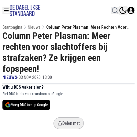
Startpagina
Nieuws
Column Peter Plasman: Meer Rechten Voor
Column Peter Plasman: Meer
Slachtoffers Bij Strafzaken? Ze Krijgen Een
Fopspeen!
rechten voor slachtoffers bij
strafzaken? Ze krijgen een
fopspeen!
NIEUWS
•
03 NOV 2020, 13:00
Wilt u DDS vaker zien?
Stel DDS in als voorkeursbron op Google.
Voeg DDS toe op Google
Delen met