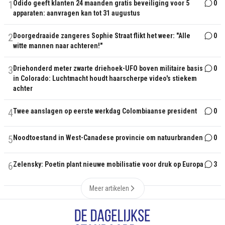
1
Odido geeft klanten 24 maanden gratis beveiliging voor 5
0
apparaten: aanvragen kan tot 31 augustus
2
Doorgedraaide zangeres Sophie Straat flikt het weer: "Alle
0
witte mannen naar achteren!"
3
Driehonderd meter zwarte driehoek-UFO boven militaire basis
0
in Colorado: Luchtmacht houdt haarscherpe video's stiekem
achter
4
Twee aanslagen op eerste werkdag Colombiaanse president
0
5
Noodtoestand in West-Canadese provincie om natuurbranden
0
6
Zelensky: Poetin plant nieuwe mobilisatie voor druk op Europa
3
Meer artikelen