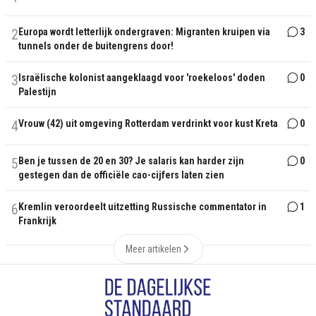
2
Europa wordt letterlijk ondergraven: Migranten kruipen via
3
tunnels onder de buitengrens door!
3
Israëlische kolonist aangeklaagd voor 'roekeloos' doden
0
Palestijn
4
Vrouw (42) uit omgeving Rotterdam verdrinkt voor kust Kreta
0
5
Ben je tussen de 20 en 30? Je salaris kan harder zijn
0
gestegen dan de officiële cao-cijfers laten zien
6
Kremlin veroordeelt uitzetting Russische commentator in
1
Frankrijk
Meer artikelen