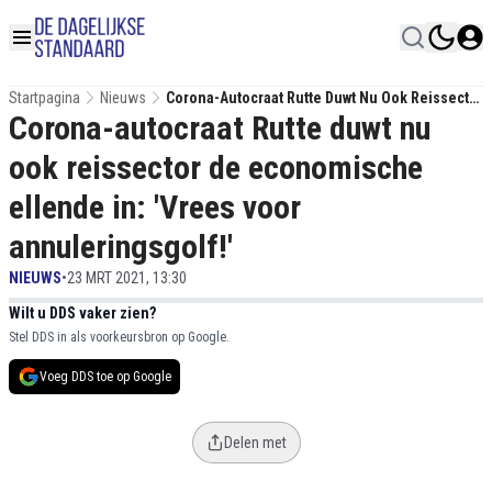
Startpagina
Nieuws
Corona-Autocraat Rutte Duwt Nu Ook Reissector
Corona-autocraat Rutte duwt nu
De Economische Ellende In: 'Vrees Voor
Annuleringsgolf!'
ook reissector de economische
ellende in: 'Vrees voor
annuleringsgolf!'
NIEUWS
•
23 MRT 2021, 13:30
Wilt u DDS vaker zien?
Stel DDS in als voorkeursbron op Google.
Voeg DDS toe op Google
Delen met