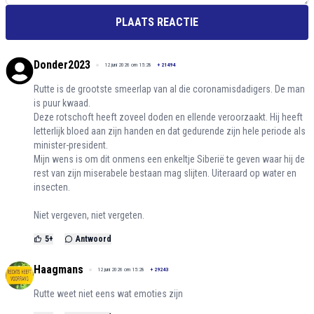
PLAATS REACTIE
Donder2023
12 juni 2026 om 15:28
+
21494
Rutte is de grootste smeerlap van al die coronamisdadigers. De man
is puur kwaad.
Deze rotschoft heeft zoveel doden en ellende veroorzaakt. Hij heeft
letterlijk bloed aan zijn handen en dat gedurende zijn hele periode als
minister-president.
Mijn wens is om dit onmens een enkeltje Siberië te geven waar hij de
rest van zijn miserabele bestaan mag slijten. Uiteraard op water en
insecten.
Niet vergeven, niet vergeten.
5
+
Antwoord
Haagmans
12 juni 2026 om 15:28
+
29243
Rutte weet niet eens wat emoties zijn