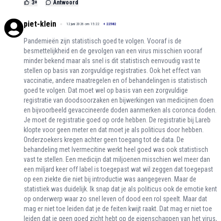
3
+
Antwoord
piet-klein
12 juni 2026 om 15:22
+
22582
Pandemieën zijn statistisch goed te volgen. Vooraf is de
besmettelijkheid en de gevolgen van een virus misschien vooraf
minder bekend maar als snel is dit statistisch eenvoudig vast te
stellen op basis van zorgvuldige registraties. Ook het effect van
vaccinatie, andere maatregelen en of behandelingen is statistisch
goed te volgen. Dat moet wel op basis van een zorgvuldige
registratie van doodsoorzaken en bijwerkingen van medicijnen doen
en bijvoorbeeld gevaccineerde doden aanmerken als coronca doden.
Je moet de registratie goed op orde hebben. De registratie bij Lareb
klopte voor geen meter en dat moet je als politicus door hebben.
Onderzoekers kregen achter geen toegang tot de data. De
behandeling met Ivermecitine werkt heel goed was ook statistisch
vast te stellen. Een medicijn dat miljoenen misschien wel meer dan
een miljard keer off label is toegepast wat wil zeggen dat toegepast
op een ziekte die niet bij introductie was aangegeven. Maar de
statistiek was duidelijk. Ik snap dat je als politicus ook de emotie kent
op onderwerp waar zo snel leven of dood een rol speelt. Maar dat
mag er niet toe leiden dat je de feiten kwijt raakt. Dat mag er niet toe
leiden dat je geen goed zicht hebt op de eigenschappen van het virus,