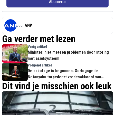
Abonneren
ANP
door
Ga verder met lezen
Vorig artikel
Minister: niet meteen problemen door storing
met asielsysteem
Volgend artikel
De sabotage is begonnen: Oorlogsgeile
Netanyahu torpedeert vredesakkoord van
Trump en Iran
Dit vind je misschien ook leuk