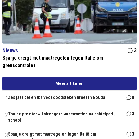
Nieuws
3
Spanje dreigt met maatregelen tegen Italië om
grenscontroles
Meer artikelen
1
Zes jaar cel en tbs voor doodsteken broer in Gouda
0
2
Thaise premier wil strengere wapenwetten na schietpartij
3
school
3
Spanje dreigt met maatregelen tegen Italië om
3