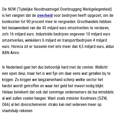
De NOW (Tijdelijke Noodmaatregel Overbrugging Werkgelegenheid)
is het vangnet dat de
overheid
voor bedrijven heeft opgezet, om de
loonkosten tot 90 procent mee te vergoeden. Groothandels hebben
het leeuwendeel van die 45 miljard euro omzetverlies te verduren,
zo'n 16 miljard euro. Industriële bedrijven ongeveer 10 miljard euro
omzetverlies, winkeliers 6 miljard en transportbedrijven 4 miljard
euro. Horeca zit er tussenin met iets meer dan 4,5 miljard euro, aldus
ABN Amro.
In Nederland gaat het dus behoorlijk hard met de centen. Wellicht
een open deur, maar het is wel fijn om daar eens wat getallen bij te
krijgen. Zo krijgen we langzamerhand scherp welke sector het
hardst wordt getroffen en waar het geld het meest nodig blijkt.
Helaas betekent dat ook dat sommige ondernemers de bui inmiddels
al wel zullen voelen hangen. Want zoals minister Koolmees (SZW,
D66) al liet doorschemeren: straks kan niet iedereen meer op
staatshulp rekenen.