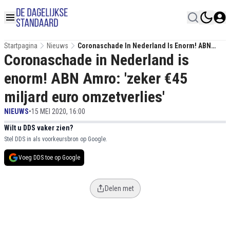
Startpagina
Nieuws
Coronaschade In Nederland Is Enorm! ABN
Coronaschade in Nederland is
Amro: 'zeker €45 Miljard Euro Omzetverlies'
enorm! ABN Amro: 'zeker €45
miljard euro omzetverlies'
NIEUWS
•
15 MEI 2020, 16:00
Wilt u DDS vaker zien?
Stel DDS in als voorkeursbron op Google.
Voeg DDS toe op Google
Delen met