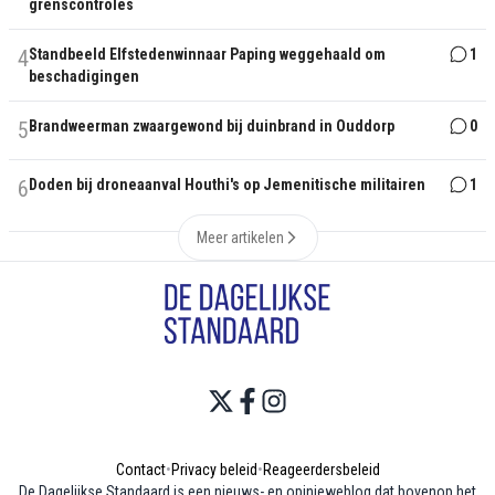
grenscontroles
4
Standbeeld Elfstedenwinnaar Paping weggehaald om
1
beschadigingen
5
Brandweerman zwaargewond bij duinbrand in Ouddorp
0
6
Doden bij droneaanval Houthi's op Jemenitische militairen
1
Meer artikelen
Contact
•
Privacy beleid
•
Reageerdersbeleid
De Dagelijkse Standaard is een nieuws- en opinieweblog dat bovenop het