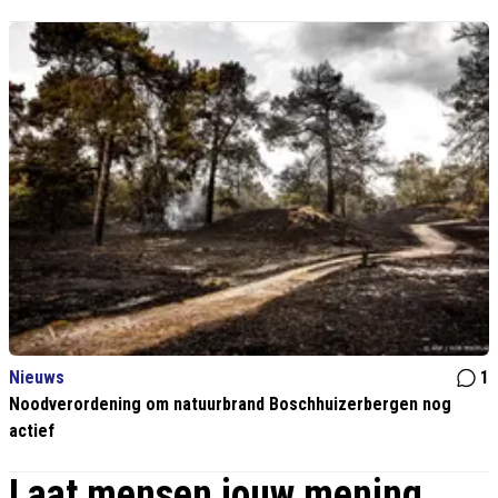
Nieuws
1
Noodverordening om natuurbrand Boschhuizerbergen nog
actief
Laat mensen jouw mening