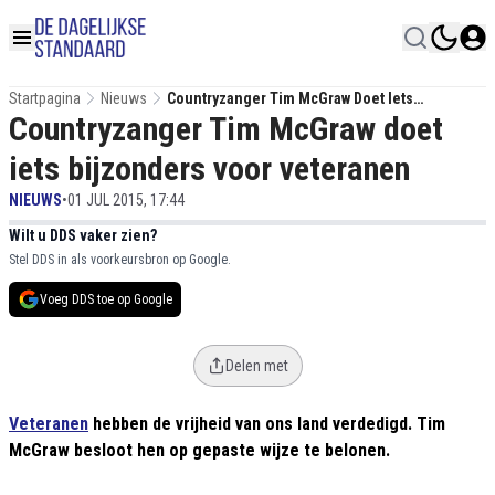
Startpagina
Nieuws
Countryzanger Tim McGraw Doet Iets
Countryzanger Tim McGraw doet
Bijzonders Voor Veteranen
iets bijzonders voor veteranen
NIEUWS
•
01 JUL 2015, 17:44
Wilt u DDS vaker zien?
Stel DDS in als voorkeursbron op Google.
Voeg DDS toe op Google
Delen met
Veteranen
hebben de vrijheid van ons land verdedigd. Tim
McGraw besloot hen op gepaste wijze te belonen.