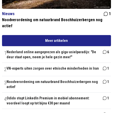
Nieuws
1
Noodverordening om natuurbrand Boschhuizerbergen nog
actief
Meer artikelen
1
Nederland online aangeprezen als giga-asielparadijs: "De
6
deur staat open, neem je hele gezin mee!"
2
VN-experts uiten zorgen over etnische minderheden in Iran
1
3
Noodverordening om natuurbrand Boschhuizerbergen nog
1
actief
4
Odido stopt LinkedIn Premium in mobiel abonnement:
1
voordeel loopt op tot bijna €30 per maand