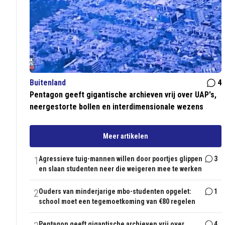
Buitenland
4
Pentagon geeft gigantische archieven vrij over UAP's,
neergestorte bollen en interdimensionale wezens
Meer artikelen
1
Agressieve tuig-mannen willen door poortjes glippen
3
en slaan studenten neer die weigeren mee te werken
2
Ouders van minderjarige mbo-studenten opgelet:
1
school moet een tegemoetkoming van €80 regelen
Pentagon geeft gigantische archieven vrij over
4