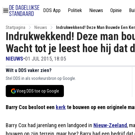
DDS App
Politiek
Nieuws
Opinie
Bui
Startpagina
Nieuws
Indrukwekkend! Deze Man Bouwde Een Kerk
Indrukwekkend! Deze man bo
Wacht tot je leest hoe hij dat 
NIEUWS
•
01 JUL 2015, 18:05
Wilt u DDS vaker zien?
Stel DDS in als voorkeursbron op Google.
Voeg DDS toe op Google
Barry Cox besloot een
kerk
te bouwen op een originele man
Barry Cox had jarenlang een landgoed in
Nieuw-Zeeland
, m
bouwen op zijn terrein, maar hoe? Barry had een bedrijf dat