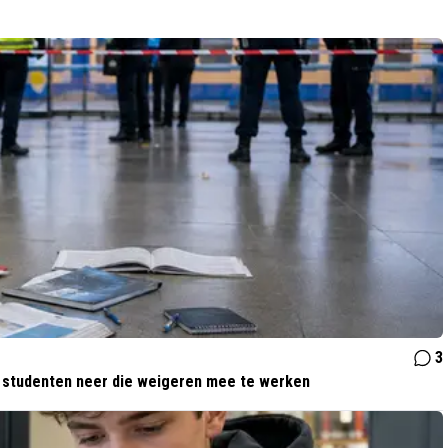
3
n studenten neer die weigeren mee te werken