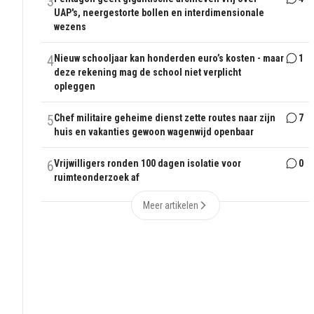
3
UAP's, neergestorte bollen en interdimensionale
wezens
4
Nieuw schooljaar kan honderden euro’s kosten - maar
1
deze rekening mag de school niet verplicht
opleggen
5
Chef militaire geheime dienst zette routes naar zijn
7
huis en vakanties gewoon wagenwijd openbaar
6
Vrijwilligers ronden 100 dagen isolatie voor
0
ruimteonderzoek af
Meer artikelen