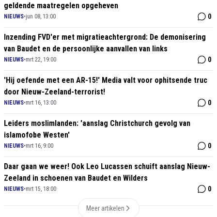
geldende maatregelen opgeheven
0
NIEUWS
•
jun 08, 13:00
Inzending FVD'er met migratieachtergrond: De demonisering
van Baudet en de persoonlijke aanvallen van links
0
NIEUWS
•
mrt 22, 19:00
'Hij oefende met een AR-15!' Media valt voor ophitsende truc
door Nieuw-Zeeland-terrorist!
0
NIEUWS
•
mrt 16, 13:00
Leiders moslimlanden: 'aanslag Christchurch gevolg van
islamofobe Westen'
0
NIEUWS
•
mrt 16, 9:00
Daar gaan we weer! Ook Leo Lucassen schuift aanslag Nieuw-
Zeeland in schoenen van Baudet en Wilders
0
NIEUWS
•
mrt 15, 18:00
Meer artikelen