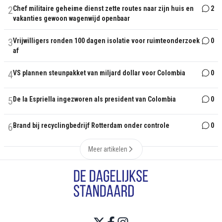
2
Chef militaire geheime dienst zette routes naar zijn huis en
2
vakanties gewoon wagenwijd openbaar
3
Vrijwilligers ronden 100 dagen isolatie voor ruimteonderzoek
0
af
4
VS plannen steunpakket van miljard dollar voor Colombia
0
5
De la Espriella ingezworen als president van Colombia
0
6
Brand bij recyclingbedrijf Rotterdam onder controle
0
Meer artikelen