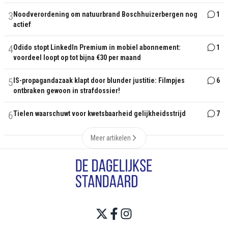
3
Noodverordening om natuurbrand Boschhuizerbergen nog
1
actief
4
Odido stopt LinkedIn Premium in mobiel abonnement:
1
voordeel loopt op tot bijna €30 per maand
5
IS-propagandazaak klapt door blunder justitie: Filmpjes
6
ontbraken gewoon in strafdossier!
6
Tielen waarschuwt voor kwetsbaarheid gelijkheidsstrijd
7
Meer artikelen