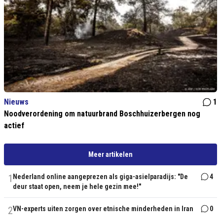
Nieuws
1
Noodverordening om natuurbrand Boschhuizerbergen nog
actief
Meer artikelen
1
Nederland online aangeprezen als giga-asielparadijs: "De
4
deur staat open, neem je hele gezin mee!"
2
VN-experts uiten zorgen over etnische minderheden in Iran
0