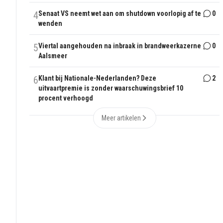
4
Senaat VS neemt wet aan om shutdown voorlopig af te
0
wenden
5
Viertal aangehouden na inbraak in brandweerkazerne
0
Aalsmeer
6
Klant bij Nationale-Nederlanden? Deze
2
uitvaartpremie is zonder waarschuwingsbrief 10
procent verhoogd
Meer artikelen