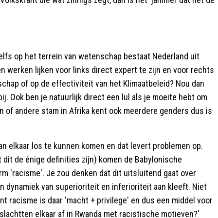
elfs op het terrein van wetenschap bestaat Nederland uit
erken lijken voor links direct expert te zijn en voor rechts
nschap of op de effectiviteit van het Klimaatbeleid? Nou dan
ij. Ook ben je natuurlijk direct een lul als je moeite hebt om
én of andere stam in Afrika kent ook meerdere genders dus is
van elkaar los te kunnen komen en dat levert problemen op.
 dit de énige definities zijn) komen de Babylonische
m 'racisme'. Je zou denken dat dit uitsluitend gaat over
dynamiek van superioriteit en inferioriteit aan kleeft. Niet
want racisme is daar 'macht + privilege' en dus een middel voor
 slachtten elkaar af in Rwanda met racistische motieven?'