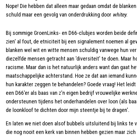
Nope! Die hebben dat alleen maar gedaan omdat de blanken 
schuld maar een gevolg van onderdrukking door
whitey
.
Bij sommige GroenLinks- en D66-clubjes worden beide defini
zien' al fout, de etniciteit bij een signalement noemen al gev
blanken wel wit en witte mensen schuldig vanwege hun verle
diezelfde mensen getracht aan 'diversiteit' te doen. Maar h
racisme. Maar dan is het natuurlijk anders want dan gaat h
maatschappelijke achterstand. Hoe ze dat aan iemand kunne
hun karakter zeggen te behandelen? Goede vraag! Het leidt w
een D66'er als baas van z'n eigen bedrijf vrouwelijke wer
ondersteunen tijdens het onderhandelen over loon (als baas
de loonkloof te dichten door mijn steentje bij te dragen'.
En laten we niet doen alsof bubbels uitsluitend bij links te
die nog nooit een kerk van binnen hebben gezien maar zich 