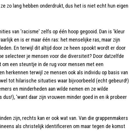
ze zo lang hebben onderdrukt, dus het is niet echt hun eigen
ties van 'racisme' zelfs op één hoop gegooid. Dan is 'kleur
aarlijk en is er maar één ras: het menselijke ras, maar zijn
den. En terwijl dit altijd door ze heen spookt wordt er door
oe selecteer je mensen voor die diversiteit? Door datzelfde
et om een steuntje in de rug voor mensen met een
n herkennen terwijl ze mensen ook als individu op basis van
el tot hilarische situaties waar bijvoorbeeld (echt gebeurd!)
knemers en minderheden aan wilde nemen en ze wilde
 dus!), 'want daar zijn vrouwen minder goed in en ik probeer
 vinden zijn, rechts kan er ook wat van. Van die grappenmakers
ineens als christelijk identificeren om maar tegen de komst