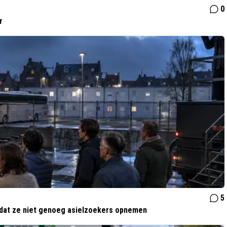
0
r
5
dat ze niet genoeg asielzoekers opnemen