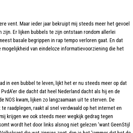
ere vent. Maar ieder jaar bekruipt mij steeds meer het gevoel
zijn. Er lijken bubbels te zijn ontstaan rondom allerlei
est basale begrippen in rap tempo verloren gaat. En dat
e mogelijkheid van eindeloze informatievoorziening die het
d in een bubbel te leven, lijkt het er nu steeds meer op dat
PvdA'er die dacht dat heel Nederland dacht als hij en de
 de NOS kwam, lijken zo langzaamaan uit te sterven. De
 te raadplegen, raakt al snel verdwaald op het internet en
s mij krijgen we ook steeds meer wegkijk gedrag tegen
omt wordt het door links alsnog niet gelezen 'want GeenStijl
 Volkskrant die wat zinnigs zegt, dan is het 'jammer dat het de