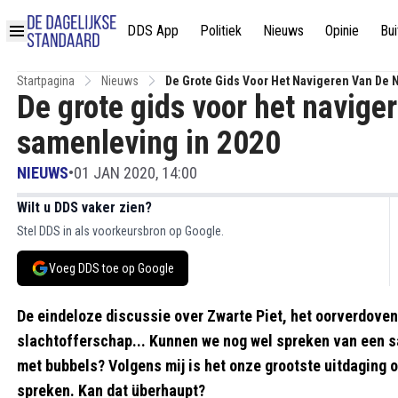
DDS App
Politiek
Nieuws
Opinie
Bui
Startpagina
Nieuws
De Grote Gids Voor Het Navigeren Van De 
De grote gids voor het navige
samenleving in 2020
NIEUWS
•
01 JAN 2020, 14:00
Wilt u DDS vaker zien?
Stel DDS in als voorkeursbron op Google.
Voeg DDS toe op Google
De eindeloze discussie over Zwarte Piet, het oorverdove
slachtofferschap... Kunnen we nog wel spreken van een 
met bubbels? Volgens mij is het onze grootste uitdaging 
spreken. Kan dat überhaupt?