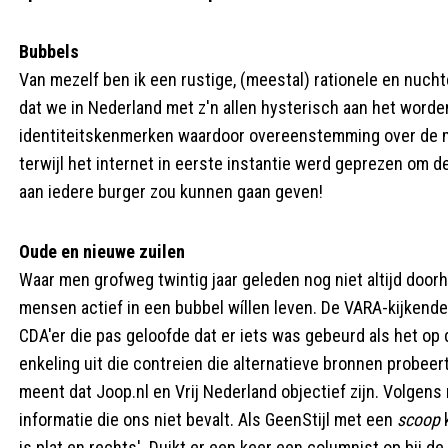
Bubbels
Van mezelf ben ik een rustige, (meestal) rationele en nucht
dat we in Nederland met z'n allen hysterisch aan het worden 
identiteitskenmerken waardoor overeenstemming over de me
terwijl het internet in eerste instantie werd geprezen om d
aan iedere burger zou kunnen gaan geven!
Oude en nieuwe zuilen
Waar men grofweg twintig jaar geleden nog niet altijd doorha
mensen actief in een bubbel wíllen leven. De VARA-kijkende 
CDA'er die pas geloofde dat er iets was gebeurd als het op
enkeling uit die contreien die alternatieve bronnen probeert
meent dat Joop.nl en Vrij Nederland objectief zijn. Volgen
informatie die ons niet bevalt. Als GeenStijl met een
scoop
k
is plat en rechts'. Duikt er een keer een columnist op bij de