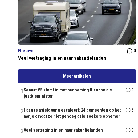
Nieuws
0
Veel vertraging in en naar vakantielanden
Meer artikelen
1
Senaat VS stemt in met benoeming Blanche als
0
justitieminister
2
Haagse asieldwang escaleert: 24 gemeenten op het
5
matje omdat ze niet genoeg asielzoekers opnemen
3
Veel vertraging in en naar vakantielanden
0