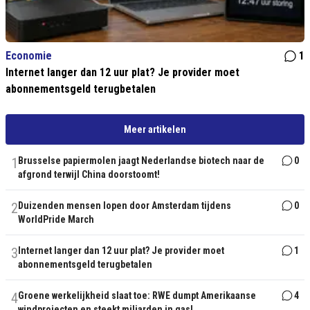
Economie
1
Internet langer dan 12 uur plat? Je provider moet
abonnementsgeld terugbetalen
Meer artikelen
1
Brusselse papiermolen jaagt Nederlandse biotech naar de
0
afgrond terwijl China doorstoomt!
2
Duizenden mensen lopen door Amsterdam tijdens
0
WorldPride March
3
Internet langer dan 12 uur plat? Je provider moet
1
abonnementsgeld terugbetalen
4
Groene werkelijkheid slaat toe: RWE dumpt Amerikaanse
4
windprojecten en steekt miljarden in gas!