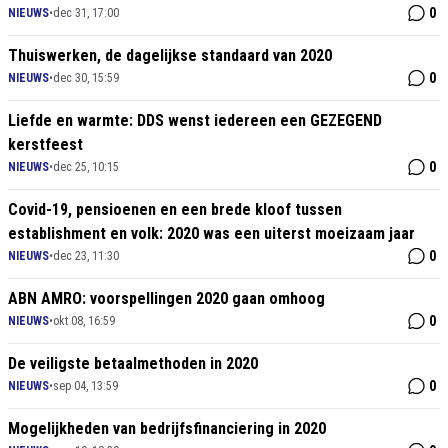
0
NIEUWS
•
dec 31, 17:00
Thuiswerken, de dagelijkse standaard van 2020
0
NIEUWS
•
dec 30, 15:59
Liefde en warmte: DDS wenst iedereen een GEZEGEND
kerstfeest
0
NIEUWS
•
dec 25, 10:15
Covid-19, pensioenen en een brede kloof tussen
establishment en volk: 2020 was een uiterst moeizaam jaar
0
NIEUWS
•
dec 23, 11:30
ABN AMRO: voorspellingen 2020 gaan omhoog
0
NIEUWS
•
okt 08, 16:59
De veiligste betaalmethoden in 2020
0
NIEUWS
•
sep 04, 13:59
Mogelijkheden van bedrijfsfinanciering in 2020