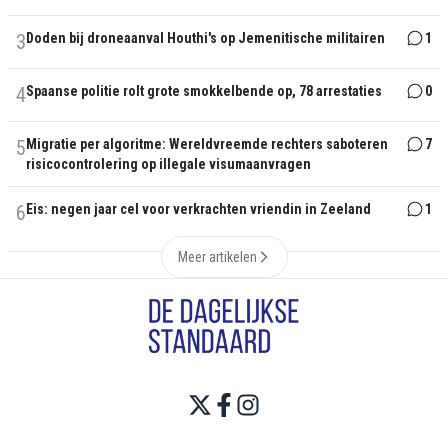
3
Doden bij droneaanval Houthi's op Jemenitische militairen
1
4
Spaanse politie rolt grote smokkelbende op, 78 arrestaties
0
5
Migratie per algoritme: Wereldvreemde rechters saboteren
7
risicocontrolering op illegale visumaanvragen
6
Eis: negen jaar cel voor verkrachten vriendin in Zeeland
1
Meer artikelen