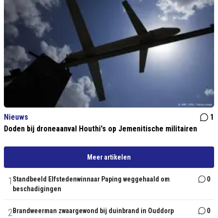
Nieuws
1
Doden bij droneaanval Houthi's op Jemenitische militairen
Meer artikelen
1
Standbeeld Elfstedenwinnaar Paping weggehaald om
0
beschadigingen
2
Brandweerman zwaargewond bij duinbrand in Ouddorp
0