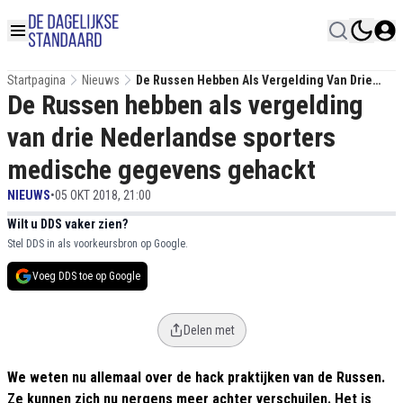
Startpagina
Nieuws
De Russen Hebben Als Vergelding Van Drie
De Russen hebben als vergelding
Nederlandse Sporters Medische Gegevens
Gehackt
van drie Nederlandse sporters
medische gegevens gehackt
NIEUWS
•
05 OKT 2018, 21:00
Wilt u DDS vaker zien?
Stel DDS in als voorkeursbron op Google.
Voeg DDS toe op Google
Delen met
We weten nu allemaal over de hack praktijken van de Russen.
Ze kunnen zich nu nergens meer achter verschuilen. Het is