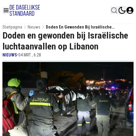
Startpagina
Nieuws
Doden En Gewonden Bij Israëlische
Doden en gewonden bij Israëlische
Luchtaanvallen Op Libanon
luchtaanvallen op Libanon
NIEUWS
•
04 MRT , 6:28