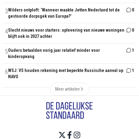
3
Wilders ontploft: ‘Wanneer maakte Jetten Nederland tot de
0
gestoorde dorpsgek van Europa?’
4
Slecht nieuws voor starters: oplevering van nieuwe woningen
0
blijft ook in 2027 achter
5
Ouders betaalden vorig jaar relatief minder voor
1
kinderopvang
6
WSJ: VS houden rekening met beperkte Russische aanval op
1
NAVO
Meer artikelen