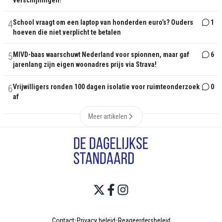
verschijningen!
4
School vraagt om een laptop van honderden euro’s? Ouders
1
hoeven die niet verplicht te betalen
5
MIVD-baas waarschuwt Nederland voor spionnen, maar gaf
6
jarenlang zijn eigen woonadres prijs via Strava!
6
Vrijwilligers ronden 100 dagen isolatie voor ruimteonderzoek
0
af
Meer artikelen
Contact
•
Privacy beleid
•
Reageerdersbeleid