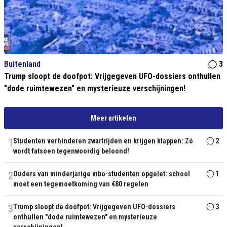
Buitenland
3
Trump sloopt de doofpot: Vrijgegeven UFO-dossiers onthullen
"dode ruimtewezen" en mysterieuze verschijningen!
Meer artikelen
1
Studenten verhinderen zwartrijden en krijgen klappen: Zó
2
wordt fatsoen tegenwoordig beloond!
2
Ouders van minderjarige mbo-studenten opgelet: school
1
moet een tegemoetkoming van €80 regelen
3
Trump sloopt de doofpot: Vrijgegeven UFO-dossiers
3
onthullen "dode ruimtewezen" en mysterieuze