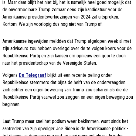
is. Maar daar blijft het niet bij, het is namelijk heel goed mogelijk dat
de onvermoeibare Trump zomaar eens zijn kandidatuur voor de
Amerikaanse presidentsverkiezingen van 2024 zal uitspreken.
Kortom: We zijn voorlopig dus nog niet van Trump af.
Amerikaanse ingewijden meldden dat Trump afgelopen week al met
zijn adviseurs zou hebben overlegd over de te volgen koers voor de
Republikeinse Partij en zijn kansen om opnieuw een gooi te doen
naar het presidentschap van de Verenigde Staten.
Volgens
De Telegraaf
blijkt uit een recente peiling onder
Republikeinse stemmers dat bijna de helft van de ondervraagden
zich achter een eigen beweging van Trump zou scharen als die de
Republikeinse Partij vaarwel zou zeggen en een eigen beweging zou
beginnen.
Laat Trump maar snel het podium weer beklimmen, want sinds het
aantreden van zijn opvolger Joe Biden is de Amerikaanse politiek -
tot dusver- in decennia nog niet zo saai geweest als nu. In ieder