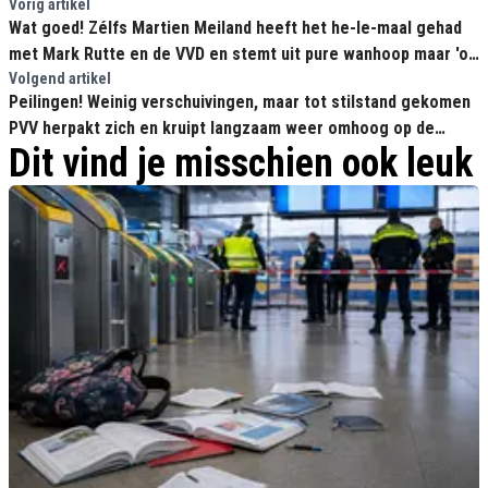
Vorig artikel
Wat goed! Zélfs Martien Meiland heeft het he-le-maal gehad
met Mark Rutte en de VVD en stemt uit pure wanhoop maar 'op
de dieren'
Volgend artikel
Peilingen! Weinig verschuivingen, maar tot stilstand gekomen
PVV herpakt zich en kruipt langzaam weer omhoog op de
Dit vind je misschien ook leuk
ladder!