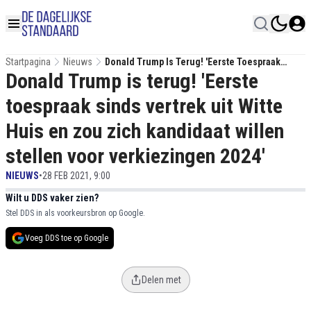
Startpagina
Nieuws
Donald Trump Is Terug! 'Eerste Toespraak
Donald Trump is terug! 'Eerste
Sinds Vertrek Uit Witte Huis En Zou Zich
Kandidaat Willen Stellen Voor Verkiezingen
toespraak sinds vertrek uit Witte
2024'
Huis en zou zich kandidaat willen
stellen voor verkiezingen 2024'
NIEUWS
•
28 FEB 2021, 9:00
Wilt u DDS vaker zien?
Stel DDS in als voorkeursbron op Google.
Voeg DDS toe op Google
Delen met