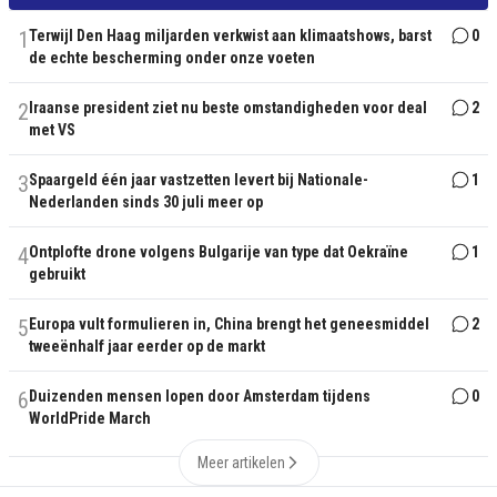
1
Terwijl Den Haag miljarden verkwist aan klimaatshows, barst
0
de echte bescherming onder onze voeten
2
Iraanse president ziet nu beste omstandigheden voor deal
2
met VS
3
Spaargeld één jaar vastzetten levert bij Nationale-
1
Nederlanden sinds 30 juli meer op
4
Ontplofte drone volgens Bulgarije van type dat Oekraïne
1
gebruikt
5
Europa vult formulieren in, China brengt het geneesmiddel
2
tweeënhalf jaar eerder op de markt
6
Duizenden mensen lopen door Amsterdam tijdens
0
WorldPride March
Meer artikelen