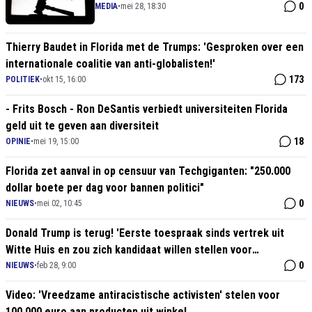
presentatie!"
0
MEDIA
•
mei 28, 18:30
Thierry Baudet in Florida met de Trumps: 'Gesproken over een
internationale coalitie van anti-globalisten!'
173
POLITIEK
•
okt 15, 16:00
- Frits Bosch - Ron DeSantis verbiedt universiteiten Florida
geld uit te geven aan diversiteit
18
OPINIE
•
mei 19, 15:00
Florida zet aanval in op censuur van Techgiganten: "250.000
dollar boete per dag voor bannen politici"
0
NIEUWS
•
mei 02, 10:45
Donald Trump is terug! 'Eerste toespraak sinds vertrek uit
Witte Huis en zou zich kandidaat willen stellen voor
verkiezingen 2024'
0
NIEUWS
•
feb 28, 9:00
Video: 'Vreedzame antiracistische activisten' stelen voor
100.000 euro aan producten uit winkel