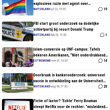
explosieve ruzie met agent over
'misgenderen'
19
BUITENLAND
•
jul 22, 19:30
FBI start groot onderzoek na dodelijke
schietpartij bij resort Donald Trump
1
BUITENLAND
•
feb 25, 15:00
Islam-conversie op UNF-campus: Tafels
bekeren Amerikanen, "Niet onderdrukkend
voor vrouwen" – Schokkende dawah-trend
14
EXTREMISME
•
nov 07, 16:30
2025
Doorbraak in kankeronderzoek: universeel
vaccin in ontwikkeling aan de Universiteit
van Florida
20
BUITENLAND
•
aug 03, 17:00
Fictie of laster? ‘Echte’ Ferry Bouman
sleept Netflix voor de rechter: "misleidende