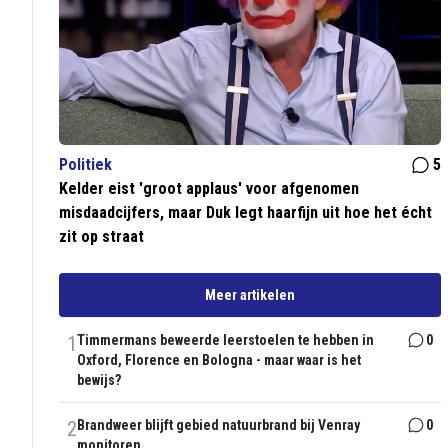
Politiek
5
Kelder eist 'groot applaus' voor afgenomen
misdaadcijfers, maar Duk legt haarfijn uit hoe het écht
zit op straat
Meer artikelen
1
Timmermans beweerde leerstoelen te hebben in
0
Oxford, Florence en Bologna - maar waar is het
bewijs?
2
Brandweer blijft gebied natuurbrand bij Venray
0
monitoren