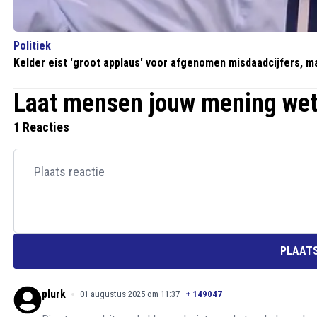
Politiek
Kelder eist 'groot applaus' voor afgenomen misdaadcijfers, maa
Laat mensen jouw mening we
1 Reacties
PLAATS
plurk
01 augustus 2025 om 11:37
+
149047