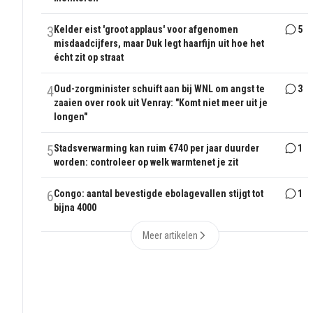
3
Kelder eist 'groot applaus' voor afgenomen
5
misdaadcijfers, maar Duk legt haarfijn uit hoe het
écht zit op straat
4
Oud-zorgminister schuift aan bij WNL om angst te
3
zaaien over rook uit Venray: "Komt niet meer uit je
longen"
5
Stadsverwarming kan ruim €740 per jaar duurder
1
worden: controleer op welk warmtenet je zit
6
Congo: aantal bevestigde ebolagevallen stijgt tot
1
bijna 4000
Meer artikelen