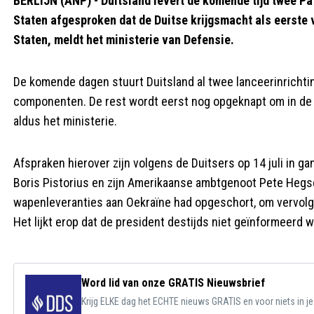
BERLIJN (ANP) - Duitsland levert de komende tijd twee Pa
Staten afgesproken dat de Duitse krijgsmacht als eerste
Staten, meldt het ministerie van Defensie.
De komende dagen stuurt Duitsland al twee lanceerinrichti
componenten. De rest wordt eerst nog opgeknapt om in de
aldus het ministerie.
Afspraken hierover zijn volgens de Duitsers op 14 juli in ga
Boris Pistorius en zijn Amerikaanse ambtgenoot Pete Hegs
wapenleveranties aan Oekraïne had opgeschort, om vervolg
Het lijkt erop dat de president destijds niet geïnformeerd 
Word lid van onze GRATIS Nieuwsbrief
Krijg ELKE dag het ECHTE nieuws GRATIS en voor niets in j