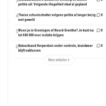
3
politie uit: Volgende illegaliteit staat al gepland
4
Thaise schoolschutter volgens politie al langer bezig
0
met geweld
5
Woon je in Groningen of Noord-Drenthe? Je kunt nu
0
tot €40.000 voor isolatie krijgen
6
Natuurbrand Herperduin onder controle, brandweer
0
blijft nablussen
Meer artikelen