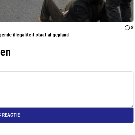
8
nde illegaliteit staat al gepland
ten
 REACTIE