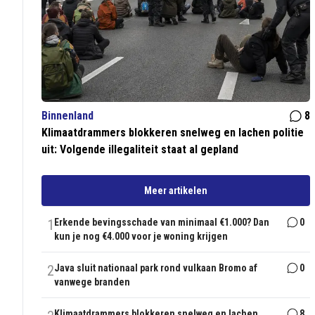
Binnenland
8
Klimaatdrammers blokkeren snelweg en lachen politie
uit: Volgende illegaliteit staat al gepland
Meer artikelen
1
Erkende bevingsschade van minimaal €1.000? Dan
0
kun je nog €4.000 voor je woning krijgen
2
Java sluit nationaal park rond vulkaan Bromo af
0
vanwege branden
Klimaatdrammers blokkeren snelweg en lachen
8