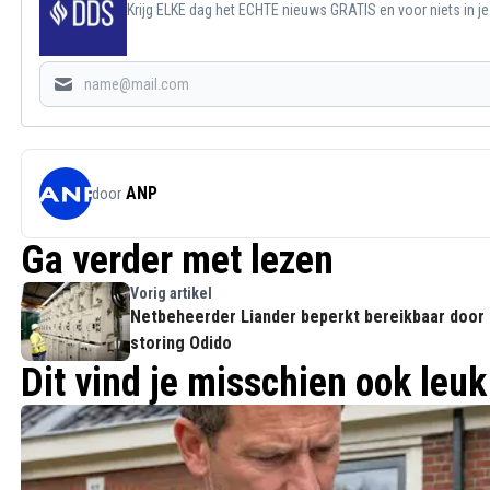
Krijg ELKE dag het ECHTE nieuws GRATIS en voor niets in j
ANP
door
Ga verder met lezen
Vorig artikel
Netbeheerder Liander beperkt bereikbaar door
storing Odido
Dit vind je misschien ook leuk