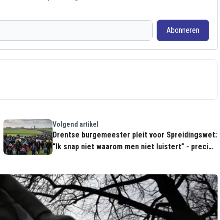
Abonneren
Volgend artikel
Drentse burgemeester pleit voor Spreidingswet:
“Ik snap niet waarom men niet luistert” - precies
dát is het probleem