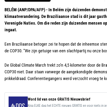
BELÉM (ANP/DPA/AFP) - In Belém zijn duizenden demonstr
klimaatverandering. De Braziliaanse stad is dit jaar gast
Verenigde Naties. Om die reden zijn duizenden mensen o
ingaat.
Een Braziliaanse betoger zei te hopen dat de inheemse ste
de COP30. "We zijn getuige van een slachtpartij nu onze bo
De Global Climate March trekt zo'n 4,5 kilometer door de Br
COP30 niet. Daar staan vanwege de aangekondigde demonst
prikkeldraad. Conferentiegangers werd verzocht vroeg te 
Word lid van onze GRATIS Nieuwsbrief
Krijg ELKE dag het ECHTE nieuws GRATIS en voor niets in j