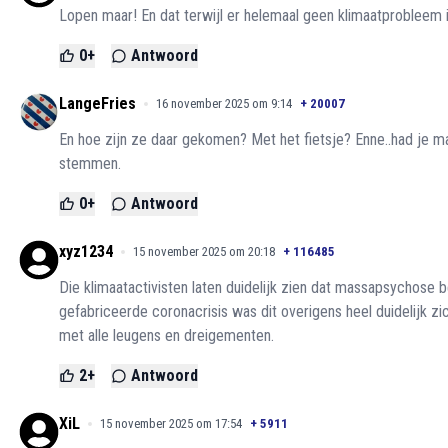
Lopen maar! En dat terwijl er helemaal geen klimaatprobleem 
0
+
Antwoord
LangeFries
16 november 2025 om 9:14
+
20007
En hoe zijn ze daar gekomen? Met het fietsje? Enne..had je m
stemmen.
0
+
Antwoord
xyz1234
15 november 2025 om 20:18
+
116485
Die klimaatactivisten laten duidelijk zien dat massapsychose
gefabriceerde coronacrisis was dit overigens heel duidelijk z
met alle leugens en dreigementen.
2
+
Antwoord
XiL
15 november 2025 om 17:54
+
5911