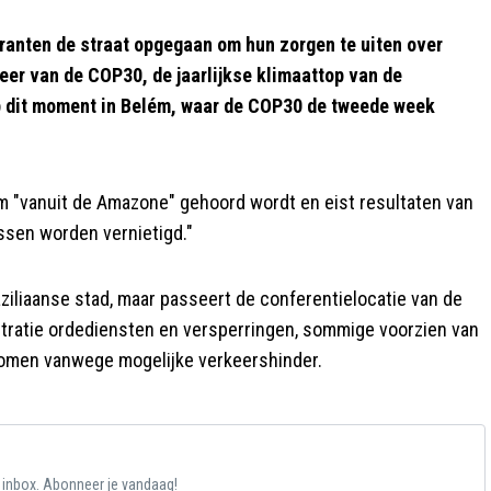
anten de straat opgegaan om hun zorgen te uiten over
heer van de COP30, de jaarlijkse klimaattop van de
p dit moment in Belém, waar de COP30 de tweede week
m "vanuit de Amazone" gehoord wordt en eist resultaten van
ssen worden vernietigd."
aziliaanse stad, maar passeert de conferentielocatie van de
ratie ordediensten en versperringen, sommige voorzien van
komen vanwege mogelijke verkeershinder.
e inbox. Abonneer je vandaag!