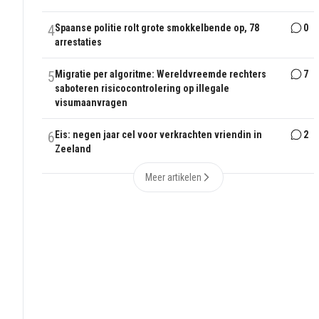
4
Spaanse politie rolt grote smokkelbende op, 78
0
arrestaties
5
Migratie per algoritme: Wereldvreemde rechters
7
saboteren risicocontrolering op illegale
visumaanvragen
6
Eis: negen jaar cel voor verkrachten vriendin in
2
Zeeland
Meer artikelen