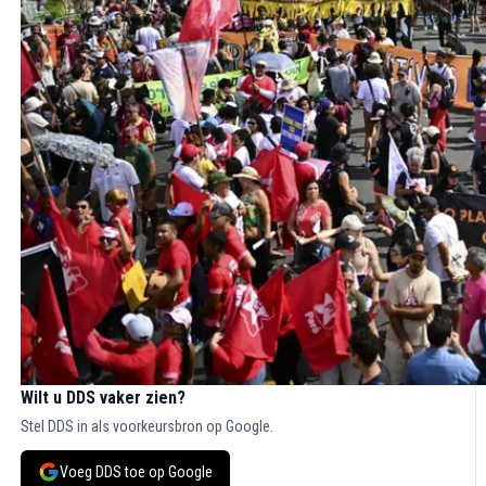
Wilt u DDS vaker zien?
Stel DDS in als voorkeursbron op Google.
Voeg DDS toe op Google