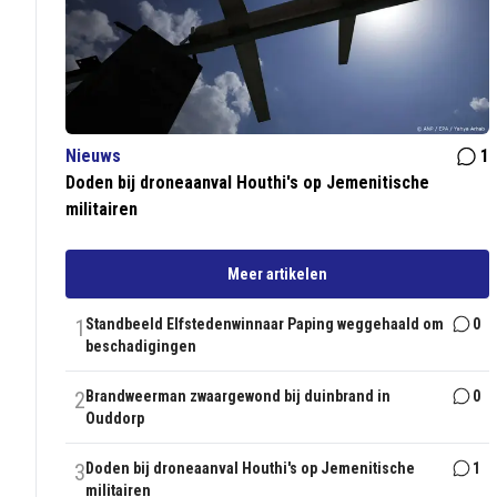
Nieuws
1
Doden bij droneaanval Houthi's op Jemenitische
militairen
Meer artikelen
1
Standbeeld Elfstedenwinnaar Paping weggehaald om
0
beschadigingen
2
Brandweerman zwaargewond bij duinbrand in
0
Ouddorp
3
Doden bij droneaanval Houthi's op Jemenitische
1
militairen