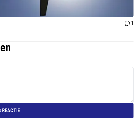
1
ten
 REACTIE