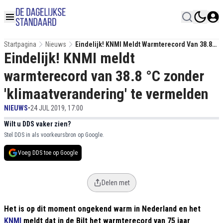
Startpagina
Nieuws
Eindelijk! KNMI Meldt Warmterecord Van 38.8
Eindelijk! KNMI meldt
°C Zonder 'klimaatverandering' Te Vermelden
warmterecord van 38.8 °C zonder
'klimaatverandering' te vermelden
NIEUWS
•
24 JUL 2019, 17:00
Wilt u DDS vaker zien?
Stel DDS in als voorkeursbron op Google.
Voeg DDS toe op Google
Delen met
Het is op dit moment ongekend warm in Nederland en het
KNMI
meldt dat in de Bilt het warmterecord van 75 jaar