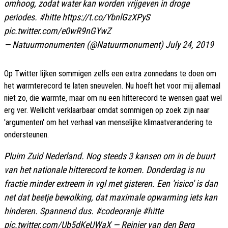
omhoog, zodat water kan worden vrijgeven in droge
periodes.
#hitte
https://t.co/YbnlGzXPyS
pic.twitter.com/e0wR9nGYwZ
— Natuurmonumenten (@Natuurmonument)
July 24, 2019
Op Twitter lijken sommigen zelfs een extra zonnedans te doen om
het warmterecord te laten sneuvelen. Nu hoeft het voor mij allemaal
niet zo, die warmte, maar om nu een hitterecord te wensen gaat wel
erg ver. Wellicht verklaarbaar omdat sommigen op zoek zijn naar
'argumenten' om het verhaal van menselijke klimaatverandering te
ondersteunen.
Pluim Zuid Nederland. Nog steeds 3 kansen om in de buurt
van het nationale hitterecord te komen. Donderdag is nu
fractie minder extreem in vgl met gisteren. Een 'risico' is dan
net dat beetje bewolking, dat maximale opwarming iets kan
hinderen. Spannend dus.
#codeoranje
#hitte
pic.twitter.com/Ub5dKeUWaX
— Reinier van den Berg