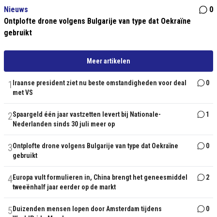
Nieuws
0
Ontplofte drone volgens Bulgarije van type dat Oekraïne
gebruikt
Meer artikelen
1
Iraanse president ziet nu beste omstandigheden voor deal
0
met VS
2
Spaargeld één jaar vastzetten levert bij Nationale-
1
Nederlanden sinds 30 juli meer op
3
Ontplofte drone volgens Bulgarije van type dat Oekraïne
0
gebruikt
4
Europa vult formulieren in, China brengt het geneesmiddel
2
tweeënhalf jaar eerder op de markt
5
Duizenden mensen lopen door Amsterdam tijdens
0