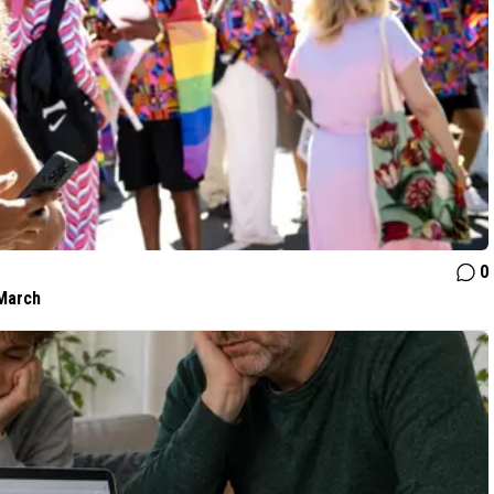
0
March