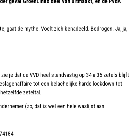
ieder geval GroenLinks deel van uitmaakt, en de PvdA
te, gaat de mythe. Voelt zich benadeeld. Bedrogen. Ja, ja,
t zie je dat de VVD heel standvastig op 34 a 35 zetels blijft
oeslagenaffaire tot een belachelijke harde lockdown tot
hetzelfde zeteltal.
dernemer (zo, dat is wel een hele waslijst aan
674184