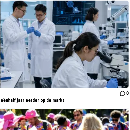
0
eeënhalf jaar eerder op de markt