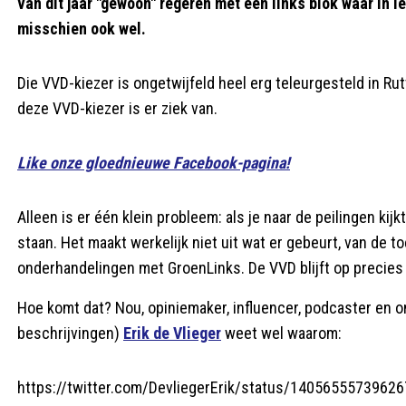
van dit jaar "gewoon" regeren met een links blok waar in 
misschien ook wel.
Die VVD-kiezer is ongetwijfeld heel erg teleurgesteld in Rut
deze VVD-kiezer is er ziek van.
Like onze gloednieuwe Facebook-pagina!
Alleen is er één klein probleem: als je naar de peilingen kijk
staan. Het maakt werkelijk niet uit wat er gebeurt, van de t
onderhandelingen met GroenLinks. De VVD blijft op precies 
Hoe komt dat? Nou, opiniemaker, influencer, podcaster en on
beschrijvingen)
Erik de Vlieger
weet wel waarom:
https://twitter.com/DevliegerErik/status/1405655573962