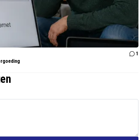
1
vergoeding
ten