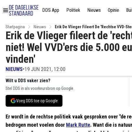
DDS App
Politiek
Nieuws
Opinie
Bui
Startpagina
Nieuws
Erik De Vlieger Fileert De 'rechtse VVD-Ste
Erik de Vlieger fileert de 're
Prima Vinden'
niet! Wel VVD'ers die 5.000 e
vinden'
NIEUWS
•
19 JUN 2021, 12:00
Wilt u DDS vaker zien?
Stel DDS in als voorkeursbron op Google.
Voeg DDS toe op Google
Er wordt in de rechtse politiek vaak gesproken over "de r
bedrogen moet voelen door
Mark Rutte
. Want die is natuu