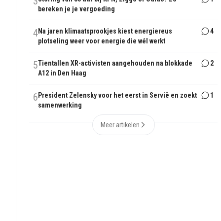
3
bereken je je vergoeding
4
Na jaren klimaatsprookjes kiest energiereus
4
plotseling weer voor energie die wél werkt
5
Tientallen XR-activisten aangehouden na blokkade
2
A12 in Den Haag
6
President Zelensky voor het eerst in Servië en zoekt
1
samenwerking
Meer artikelen