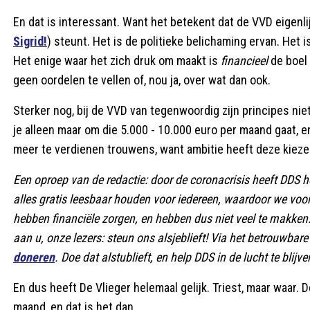
En dat is interessant. Want het betekent dat de VVD eigenli
Sigrid!
) steunt. Het is de politieke belichaming ervan. Het i
Het enige waar het zich druk om maakt is
financieel
de boel 
geen oordelen te vellen of, nou ja, over wat dan ook.
Sterker nog, bij de VVD van tegenwoordig zijn principes niet
je alleen maar om die 5.000 - 10.000 euro per maand gaat, e
meer te verdienen trouwens, want ambitie heeft deze kiezer n
Een oproep van de redactie: door de coronacrisis heeft DDS het
alles gratis leesbaar houden voor iedereen, waardoor we voo
hebben financiële zorgen, en hebben dus niet veel te makke
aan u, onze lezers: steun ons alsjeblieft! Via het betrouwb
doneren
. Doe dat alstublieft, en help DDS in de lucht te blijve
En dus heeft De Vlieger helemaal gelijk. Triest, maar waar. 
maand, en dat is het dan.