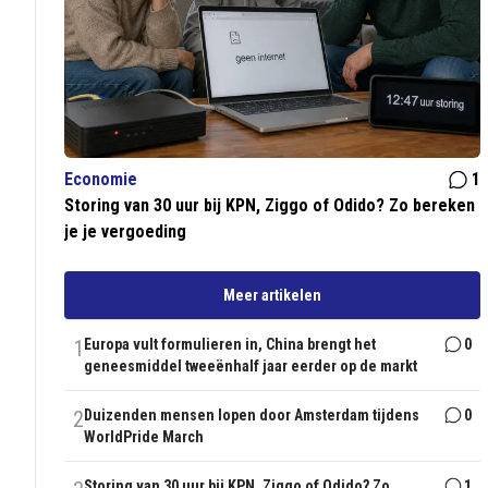
Economie
1
Storing van 30 uur bij KPN, Ziggo of Odido? Zo bereken
je je vergoeding
Meer artikelen
1
Europa vult formulieren in, China brengt het
0
geneesmiddel tweeënhalf jaar eerder op de markt
2
Duizenden mensen lopen door Amsterdam tijdens
0
WorldPride March
Storing van 30 uur bij KPN, Ziggo of Odido? Zo
1