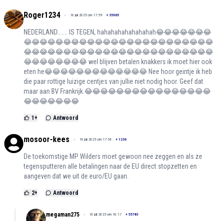
Roger1234
16 juli 2025 om 17:59
+
35065
NEDERLAND....... IS TEGEN, hahahahahahahahah😂😂😂😂😂😂😂
😂😂😂😂😂😂😂😂😂😂😂😂😂😂😂😂😂😂😂😂😂😂😂😂
😂😂😂😂😂😂😂😂😂😂😂😂😂😂😂😂😂😂😂😂😂😂😂😂
😂😂😂😂😂😂😂😂 wel blijven betalen knakkers ik moet hier ook
eten he😂😂😂😂😂😂😂😂😂😂😂😂😂 Nee hoor geintje ik heb
die paar rottige luizige centjes van jullie niet nodig hoor. Geef dat
maar aan BV Frankrijk.😂😂😂😂😂😂😂😂😂😂😂😂😂😂😂😂
😂😂😂😂😂😂😂
1
+
Antwoord
mosoor-kees
16 juli 2025 om 17:54
+
1236
De toekomstige MP Wilders moet gewoon nee zeggen en als ze
tegensputteren alle betalingen naar de EU direct stopzetten en
aangeven dat we uit de euro/EU gaan.
2
+
Antwoord
megaman275
16 juli 2025 om 18:17
+
55783