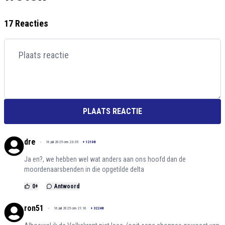
17 Reacties
PLAATS REACTIE
dre
16 juli 2025 om 23:35
+
12108
Ja en?, we hebben wel wat anders aan ons hoofd dan de
moordenaarsbenden in die opgetilde delta
0
+
Antwoord
ron51
16 juli 2025 om 21:16
+
32248