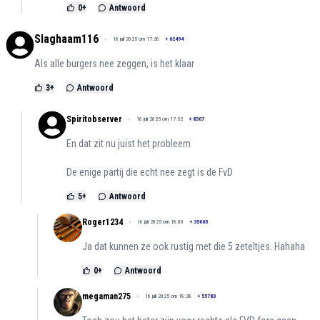
0
+
Antwoord
Slaghaam116
16 juli 2025 om 17:26
+
62494
Als alle burgers nee zeggen, is het klaar
3
+
Antwoord
Spiritobserver
16 juli 2025 om 17:52
+
8307
En dat zit nu juist het probleem
De enige partij die echt nee zegt is de FvD
5
+
Antwoord
Roger1234
16 juli 2025 om 18:00
+
35065
Ja dat kunnen ze ook rustig met die 5 zeteltjes. Hahaha
0
+
Antwoord
megaman275
16 juli 2025 om 18:28
+
55783