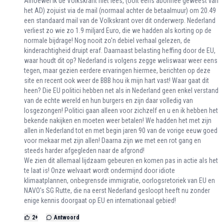
Alhoewel ik de Volkskrant niet lees, (ooit eens abonnee geweest van
het AD) zojuist via de mail (normaal achter de betaalmuur) om 20.49
een standaard mail van de Volkskrant over dit onderwerp. Nederland
verliest zo wie zo 1.9 miljard Euro, die we hadden als korting op de
normale bijdrage! Nog nooit zo'n debiel verhaal gelezen, de
kinderachtigheid druipt eraf. Daarnaast belasting heffing door de EU,
waar houdt dit op? Nederland is volgens zegge weliswaar weer eens
tegen, maar gezien eerdere ervaringen hiermee, berichten op deze
site en recent ook weer de BBB hou ik mijn hart vast! Waar gaat dit
heen? Die EU politici hebben net als in Nederland geen enkel verstand
van de echte wereld en hun burgers en zijn daar volledig van
losgezongen! Politici gaan alleen voor zichzelf en u en ik hebben het
bekende nakijken en moeten weer betalen! We hadden het met zijn
allen in Nederland tot en met begin jaren 90 van de vorige eeuw goed
voor mekaar met zijn allen! Daarna zijn we met een rot gang en
steeds harder afgegleden naar de afgrond!
We zien dit allemaal lijdzaam gebeuren en komen pas in actie als het
te laat is! Onze welvaart wordt ondermijnd door idiote
klimaatplannen, onbegrensde immigratie, oorlogsretoriek van EU en
NAVO's SG Rutte, die na eerst Nederland gesloopt heeft nu zonder
enige kennis doorgaat op EU en internationaal gebied!
2
+
Antwoord