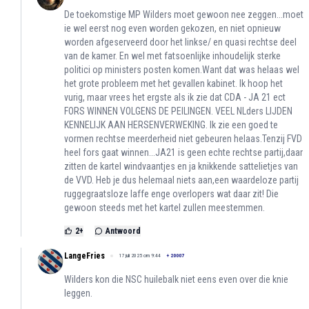
De toekomstige MP Wilders moet gewoon nee zeggen...moet
ie wel eerst nog even worden gekozen, en niet opnieuw
worden afgeserveerd door het linkse/ en quasi rechtse deel
van de kamer. En wel met fatsoenlijke inhoudelijk sterke
politici op ministers posten komen.Want dat was helaas wel
het grote probleem met het gevallen kabinet. Ik hoop het
vurig, maar vrees het ergste als ik zie dat CDA - JA 21 ect
FORS WINNEN VOLGENS DE PEILINGEN. VEEL NLders LIJDEN
KENNELIJK AAN HERSENVERWEKING. Ik zie een goed te
vormen rechtse meerderheid niet gebeuren helaas.Tenzij FVD
heel fors gaat winnen...JA21 is geen echte rechtse partij,daar
zitten de kartel windvaantjes en ja knikkende sattelietjes van
de VVD. Heb je dus helemaal niets aan,een waardeloze partij
ruggegraatsloze laffe enge overlopers wat daar zit! Die
gewoon steeds met het kartel zullen meestemmen.
2
+
Antwoord
LangeFries
17 juli 2025 om 9:44
+
20007
Wilders kon die NSC huilebalk niet eens even over die knie
leggen.