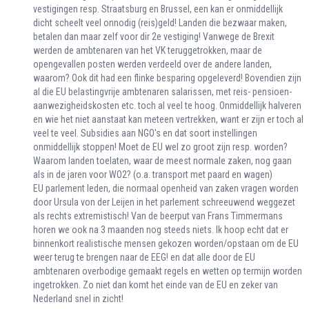
vestigingen resp. Straatsburg en Brussel, een kan er onmiddellijk
dicht scheelt veel onnodig (reis)geld! Landen die bezwaar maken,
betalen dan maar zelf voor dir 2e vestiging! Vanwege de Brexit
werden de ambtenaren van het VK teruggetrokken, maar de
opengevallen posten werden verdeeld over de andere landen,
waarom? Ook dit had een flinke besparing opgeleverd! Bovendien zijn
al die EU belastingvrije ambtenaren salarissen, met reis- pensioen-
aanwezigheidskosten etc. toch al veel te hoog. Onmiddellijk halveren
en wie het niet aanstaat kan meteen vertrekken, want er zijn er toch al
veel te veel. Subsidies aan NGO's en dat soort instellingen
onmiddellijk stoppen! Moet de EU wel zo groot zijn resp. worden?
Waarom landen toelaten, waar de meest normale zaken, nog gaan
als in de jaren voor WO2? (o.a. transport met paard en wagen)
EU parlement leden, die normaal openheid van zaken vragen worden
door Ursula von der Leijen in het parlement schreeuwend weggezet
als rechts extremistisch! Van de beerput van Frans Timmermans
horen we ook na 3 maanden nog steeds niets. Ik hoop echt dat er
binnenkort realistische mensen gekozen worden/opstaan om de EU
weer terug te brengen naar de EEG! en dat alle door de EU
ambtenaren overbodige gemaakt regels en wetten op termijn worden
ingetrokken. Zo niet dan komt het einde van de EU en zeker van
Nederland snel in zicht!