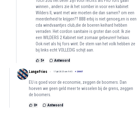
Toch zou het beter zijn voor rechts als FVD fors gaan
winnen , anders zie ik het somber in voor een kabinet
Wilders II, want met wie moeten die dan samen? om een
meerderheid te krijgen?? BBB erbij is niet genoeg,en is een
cda windvaantjes club,die de boeren keihard hebben
verraden. Het cordon sanitaire is groter dan ooit. Ik zie
een WILDERS 2 Kabinet niet zomaar gebeuren! helaas.
Ook niet als hij fors wint. De stem van het volk hebben ze
bij links echt VOLLEDIG schijt aan.
5
+
Antwoord
LangeFries
17 juli 2025 om 9:45
+
20007
EU is goed voor de economie, zeggen de boomers. Dan
hoeven we geen geld meer te wisselen bij de grens, zeggen
de boomers.
0
+
Antwoord