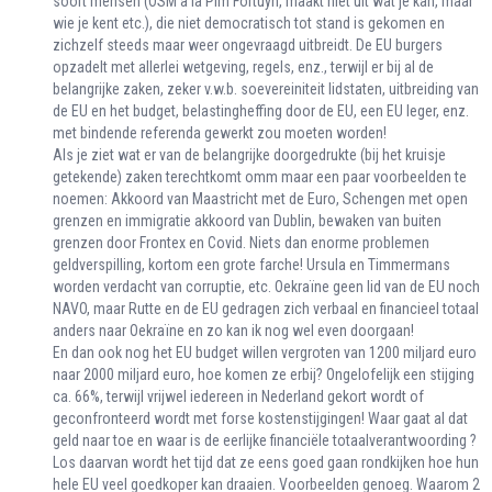
soort mensen (OSM a la Pim Fortuyn, maakt niet uit wat je kan, maar
wie je kent etc.), die niet democratisch tot stand is gekomen en
zichzelf steeds maar weer ongevraagd uitbreidt. De EU burgers
opzadelt met allerlei wetgeving, regels, enz., terwijl er bij al de
belangrijke zaken, zeker v.w.b. soevereiniteit lidstaten, uitbreiding van
de EU en het budget, belastingheffing door de EU, een EU leger, enz.
met bindende referenda gewerkt zou moeten worden!
Als je ziet wat er van de belangrijke doorgedrukte (bij het kruisje
getekende) zaken terechtkomt omm maar een paar voorbeelden te
noemen: Akkoord van Maastricht met de Euro, Schengen met open
grenzen en immigratie akkoord van Dublin, bewaken van buiten
grenzen door Frontex en Covid. Niets dan enorme problemen
geldverspilling, kortom een grote farche! Ursula en Timmermans
worden verdacht van corruptie, etc. Oekraïne geen lid van de EU noch
NAVO, maar Rutte en de EU gedragen zich verbaal en financieel totaal
anders naar Oekraïne en zo kan ik nog wel even doorgaan!
En dan ook nog het EU budget willen vergroten van 1200 miljard euro
naar 2000 miljard euro, hoe komen ze erbij? Ongelofelijk een stijging
ca. 66%, terwijl vrijwel iedereen in Nederland gekort wordt of
geconfronteerd wordt met forse kostenstijgingen! Waar gaat al dat
geld naar toe en waar is de eerlijke financiële totaalverantwoording ?
Los daarvan wordt het tijd dat ze eens goed gaan rondkijken hoe hun
hele EU veel goedkoper kan draaien. Voorbeelden genoeg. Waarom 2