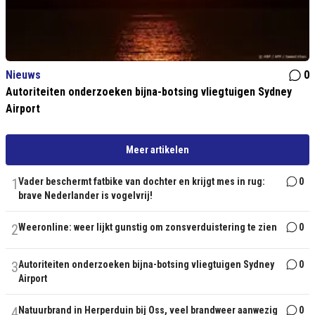
Nieuws
0
Autoriteiten onderzoeken bijna-botsing vliegtuigen Sydney
Airport
Meer artikelen
1
Vader beschermt fatbike van dochter en krijgt mes in rug:
0
brave Nederlander is vogelvrij!
2
Weeronline: weer lijkt gunstig om zonsverduistering te zien
0
3
Autoriteiten onderzoeken bijna-botsing vliegtuigen Sydney
0
Airport
4
Natuurbrand in Herperduin bij Oss, veel brandweer aanwezig
0