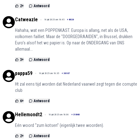
2
+
Antwoord
Catweazle
16 juli 2025 om 18:45
+
8026
Hahaha, wat een POPPENKAST. Europa is allang, net als de USA,
volkomen failliet. Maar de "DOORGEDRAAIDEN", in Brussel, drukken
Euro's alsof het wc papier is. Op naar de ONDERGANG van ONS
allemaal...
3
+
Antwoord
pappa59
16 juli 2025 om 18:35
+
36167
Ht zal eens tijd worden dat Nederland vaarwel zegt tegen die corrupte
club
6
+
Antwoord
Hellemondt2
16 juli 2025 om 18:06
+
31848
Eén woord “zum kotsen” (eigenlijk twee woorden).
2
+
Antwoord