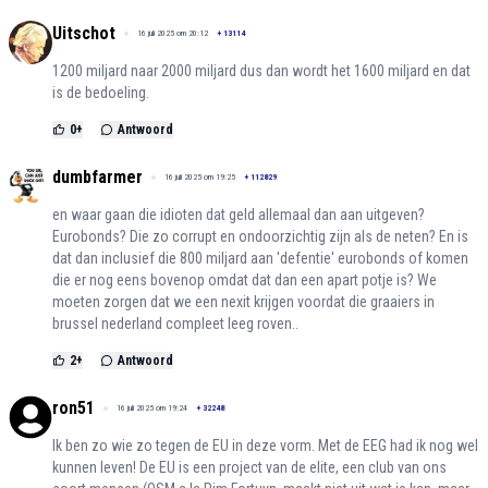
Uitschot
16 juli 2025 om 20:12
+
13114
1200 miljard naar 2000 miljard dus dan wordt het 1600 miljard en dat
is de bedoeling.
0
+
Antwoord
dumbfarmer
16 juli 2025 om 19:25
+
112829
en waar gaan die idioten dat geld allemaal dan aan uitgeven?
Eurobonds? Die zo corrupt en ondoorzichtig zijn als de neten? En is
dat dan inclusief die 800 miljard aan 'defentie' eurobonds of komen
die er nog eens bovenop omdat dat dan een apart potje is? We
moeten zorgen dat we een nexit krijgen voordat die graaiers in
brussel nederland compleet leeg roven..
2
+
Antwoord
ron51
16 juli 2025 om 19:24
+
32248
Ik ben zo wie zo tegen de EU in deze vorm. Met de EEG had ik nog wel
kunnen leven! De EU is een project van de elite, een club van ons