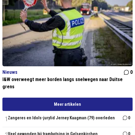
Nieuws
0
I&W overweegt meer borden langs snelwegen naar Duitse
grens
Meer artikelen
1
Zangeres en Idols-jurylid Jerney Kaagman (79) overleden
0
Veel gewonden bij trambotsing in Gelsenkirchen
0