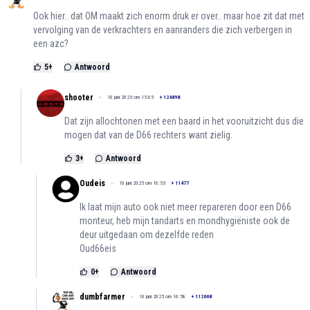
Ook hier.. dat OM maakt zich enorm druk er over.. maar hoe zit dat met
vervolging van de verkrachters en aanranders die zich verbergen in
een azc?
5
+
Antwoord
shooter
10 juni 2025 om 15:05
+
124898
Dat zijn allochtonen met een baard in het vooruitzicht dus die
mogen dat van de D66 rechters want zielig.
3
+
Antwoord
Oudeis
10 juni 2025 om 16:53
+
11477
Ik laat mijn auto ook niet meer repareren door een D66
monteur, heb mijn tandarts en mondhygiëniste ook de
deur uitgedaan om dezelfde reden
Oud66eis
0
+
Antwoord
dumbfarmer
10 juni 2025 om 16:58
+
112668