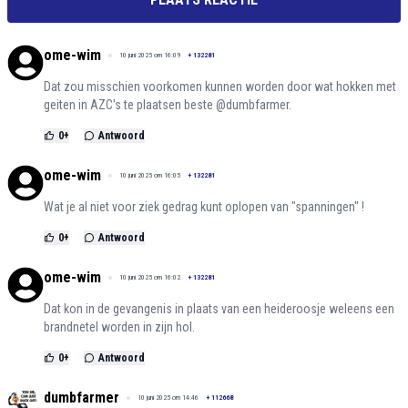
ome-wim
10 juni 2025 om 16:09
+
132281
Dat zou misschien voorkomen kunnen worden door wat hokken met
geiten in AZC's te plaatsen beste @dumbfarmer.
0
+
Antwoord
ome-wim
10 juni 2025 om 16:05
+
132281
Wat je al niet voor ziek gedrag kunt oplopen van "spanningen" !
0
+
Antwoord
ome-wim
10 juni 2025 om 16:02
+
132281
Dat kon in de gevangenis in plaats van een heideroosje weleens een
brandnetel worden in zijn hol.
0
+
Antwoord
dumbfarmer
10 juni 2025 om 14:46
+
112668