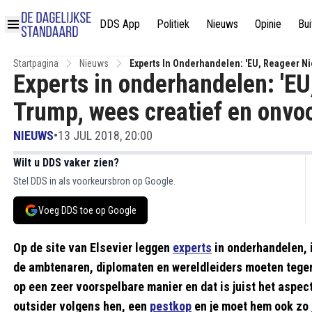
DDS App
Politiek
Nieuws
Opinie
Bui
Startpagina
Nieuws
Experts In Onderhandelen: 'EU, Reageer Ni
Experts in onderhandelen: 'EU
Trump, wees creatief en onvoo
NIEUWS
•
13 JUL 2018, 20:00
Wilt u DDS vaker zien?
Stel DDS in als voorkeursbron op Google.
Voeg DDS toe op Google
Op de site van Elsevier leggen
experts
in onderhandelen, 
de ambtenaren, diplomaten en wereldleiders moeten tegen
op een zeer voorspelbare manier en dat is juist het aspec
outsider volgens hen, een
pestkop
en je moet hem ook zo