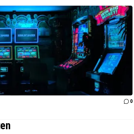
0
ten