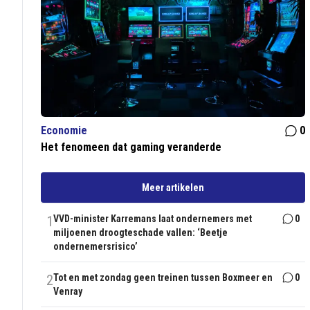
Economie
0
Het fenomeen dat gaming veranderde
Meer artikelen
1
VVD-minister Karremans laat ondernemers met
0
miljoenen droogteschade vallen: ‘Beetje
ondernemersrisico’
2
Tot en met zondag geen treinen tussen Boxmeer en
0
Venray