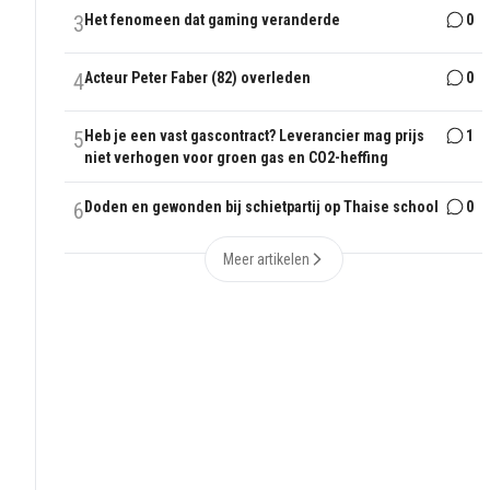
3
Het fenomeen dat gaming veranderde
0
4
Acteur Peter Faber (82) overleden
0
5
Heb je een vast gascontract? Leverancier mag prijs
1
niet verhogen voor groen gas en CO2-heffing
6
Doden en gewonden bij schietpartij op Thaise school
0
Meer artikelen