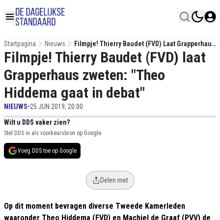
Startpagina
Nieuws
Filmpje! Thierry Baudet (FVD) Laat Grapperhaus
Filmpje! Thierry Baudet (FVD) laat
Zweten: "Theo Hiddema Gaat In Debat"
Grapperhaus zweten: "Theo
Hiddema gaat in debat"
NIEUWS
•
25 JUN 2019, 20:00
Wilt u DDS vaker zien?
Stel DDS in als voorkeursbron op Google.
Voeg DDS toe op Google
Delen met
Op dit moment bevragen diverse Tweede Kamerleden
waaronder Theo Hiddema (FVD) en Machiel de Graaf (PVV) de