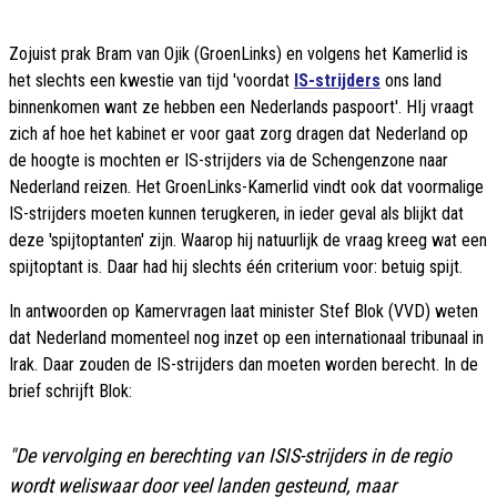
Zojuist prak Bram van Ojik (GroenLinks) en volgens het Kamerlid is
het slechts een kwestie van tijd 'voordat
IS-strijders
ons land
binnenkomen want ze hebben een Nederlands paspoort'. HIj vraagt
zich af hoe het kabinet er voor gaat zorg dragen dat Nederland op
de hoogte is mochten er IS-strijders via de Schengenzone naar
Nederland reizen. Het GroenLinks-Kamerlid vindt ook dat voormalige
IS-strijders moeten kunnen terugkeren, in ieder geval als blijkt dat
deze 'spijtoptanten' zijn. Waarop hij natuurlijk de vraag kreeg wat een
spijtoptant is. Daar had hij slechts één criterium voor: betuig spijt.
In antwoorden op Kamervragen laat minister Stef Blok (VVD) weten
dat Nederland momenteel nog inzet op een internationaal tribunaal in
Irak. Daar zouden de IS-strijders dan moeten worden berecht. In de
brief schrijft Blok:
"De vervolging en berechting van ISIS-strijders in de regio
wordt weliswaar door veel landen gesteund, maar