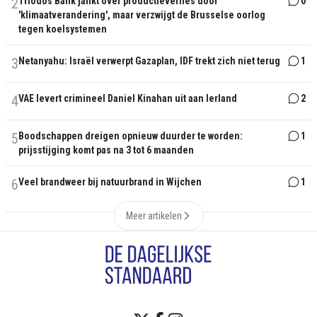
2
Triodos Bank jankt over productieverlies door
0
'klimaatverandering', maar verzwijgt de Brusselse oorlog
tegen koelsystemen
3
Netanyahu: Israël verwerpt Gazaplan, IDF trekt zich niet terug
1
4
VAE levert crimineel Daniel Kinahan uit aan Ierland
2
5
Boodschappen dreigen opnieuw duurder te worden:
1
prijsstijging komt pas na 3 tot 6 maanden
6
Veel brandweer bij natuurbrand in Wijchen
1
Meer artikelen