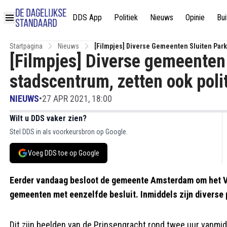
DDS App
Politiek
Nieuws
Opinie
Bui
Startpagina
Nieuws
[Filmpjes] Diverse Gemeenten Sluiten Park
[Filmpjes] Diverse gemeenten
stadscentrum, zetten ook poli
NIEUWS
•
27 APR 2021, 18:00
Wilt u DDS vaker zien?
Stel DDS in als voorkeursbron op Google.
Voeg DDS toe op Google
Eerder vandaag besloot de gemeente Amsterdam om het Vo
gemeenten met eenzelfde besluit. Inmiddels zijn diverse
Dit zijn beelden van de Prinsengracht rond twee uur vanmi