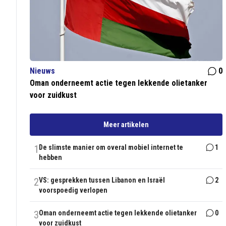
Nieuws
0
Oman onderneemt actie tegen lekkende olietanker
voor zuidkust
Meer artikelen
1
De slimste manier om overal mobiel internet te
1
hebben
2
VS: gesprekken tussen Libanon en Israël
2
voorspoedig verlopen
3
Oman onderneemt actie tegen lekkende olietanker
0
voor zuidkust