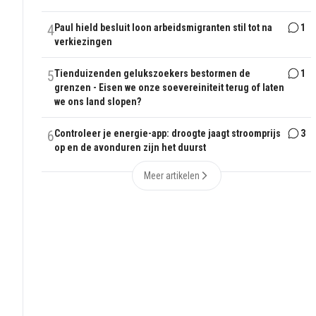
4
Paul hield besluit loon arbeidsmigranten stil tot na
1
verkiezingen
5
Tienduizenden gelukszoekers bestormen de
1
grenzen - Eisen we onze soevereiniteit terug of laten
we ons land slopen?
6
Controleer je energie-app: droogte jaagt stroomprijs
3
op en de avonduren zijn het duurst
Meer artikelen