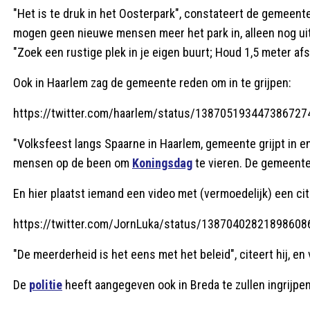
"Het is te druk in het Oosterpark", constateert de gemeen
mogen geen nieuwe mensen meer het park in, alleen nog uit
"Zoek een rustige plek in je eigen buurt;
Houd 1,5 meter af
Ook in Haarlem zag de gemeente reden om in te grijpen:
https://twitter.com/haarlem/status/138705193447386727
"
Volksfeest langs Spaarne in Haarlem, gemeente grijpt in en
mensen op de been om
Koningsdag
te vieren. De gemeente 
En hier plaatst iemand een video met (vermoedelijk) een cit
https://twitter.com/JornLuka/status/13870402821898608
"De meerderheid is het eens met het beleid", citeert hij, en 
De
politie
heeft aangegeven ook in Breda te zullen ingrijpen