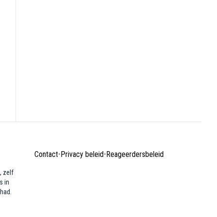
Contact
•
Privacy beleid
•
Reageerdersbeleid
 zelf
s in
ehad.