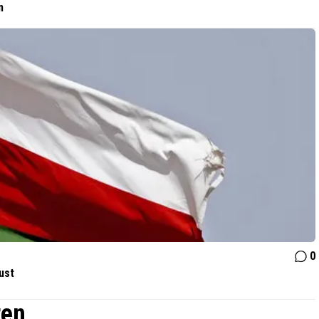
n
0
ust
ten