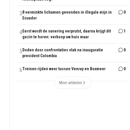
3
8 verminkte lichamen gevonden in illegale mijn in
0
Ecuador
4
Eerst wordt de sanering verprutst, daarna krijgt dit
1
gezin te horen: verkoop uw huis maar
5
Doden door confrontaties vlak na inauguratie
0
president Colombia
6
Treinen rijden weer tussen Venray en Boxmeer
0
Meer artikelen