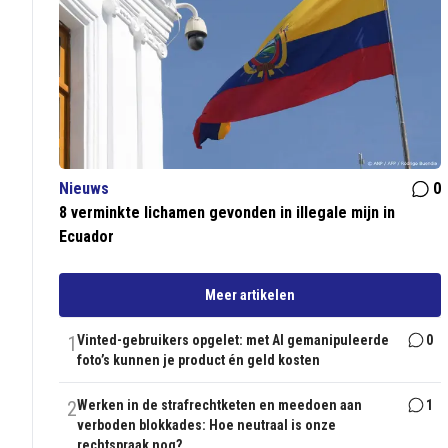
Nieuws
0
8 verminkte lichamen gevonden in illegale mijn in
Ecuador
Meer artikelen
1
Vinted-gebruikers opgelet: met AI gemanipuleerde
0
foto’s kunnen je product én geld kosten
2
Werken in de strafrechtketen en meedoen aan
1
verboden blokkades: Hoe neutraal is onze
rechtspraak nog?