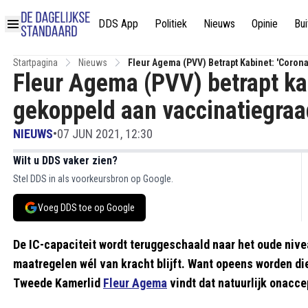
DDS App
Politiek
Nieuws
Opinie
Bui
Startpagina
Nieuws
Fleur Agema (PVV) Betrapt Kabinet: 'Coron
Fleur Agema (PVV) betrapt ka
gekoppeld aan vaccinatiegraad
NIEUWS
•
07 JUN 2021, 12:30
Wilt u DDS vaker zien?
Stel DDS in als voorkeursbron op Google.
Voeg DDS toe op Google
De IC-capaciteit wordt teruggeschaald naar het oude nivea
maatregelen wél van kracht blijft. Want opeens worden d
Tweede Kamerlid
Fleur Agema
vindt dat natuurlijk onaccep