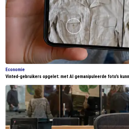
Economie
Vinted-gebruikers opgelet: met AI gemanipuleerde foto’s kunn