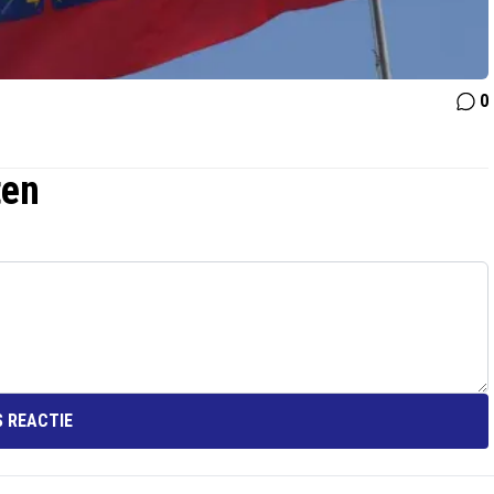
0
ten
 REACTIE