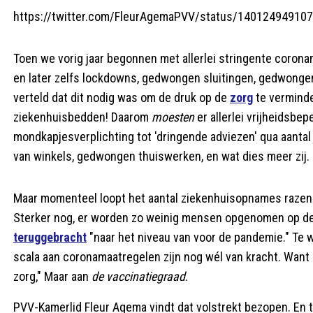
https://twitter.com/FleurAgemaPVV/status/14012494910
Toen we vorig jaar begonnen met allerlei stringente coron
en later zelfs lockdowns, gedwongen sluitingen, gedwongen
verteld dat dit nodig was om de druk op de
zorg
te verminde
ziekenhuisbedden! Daarom
moesten
er allerlei vrijheidsb
mondkapjesverplichting tot 'dringende adviezen' qua aant
van winkels, gedwongen thuiswerken, en wat dies meer zij.
Maar momenteel loopt het aantal ziekenhuisopnames razendsn
Sterker nog, er worden zo weinig mensen opgenomen op de 
teruggebracht
"naar het niveau van voor de pandemie." Te w
scala aan coronamaatregelen zijn nog wél van kracht. Want 
zorg," Maar aan
de vaccinatiegraad
.
PVV-Kamerlid Fleur Agema vindt dat volstrekt bezopen. En t