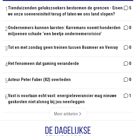
1
Tienduizenden gelukszoekers bestormen de grenzen - Eisen
5
we onze soevereiniteit terug of laten we ons land slopen?
2
Ondernemers kunnen barsten: Karremans noemt honderden
0
miljoenen schade ‘een beetje ondernemersrisico’
3
Tot en met zondag geen treinen tussen Boxmeer en Venray
0
4
Het fenomeen dat gaming veranderde
0
5
Acteur Peter Faber (82) overleden
0
6
Vast is voortaan echt vast: energieleverancier mag nieuwe
1
gaskosten niet alsnog bij jou neerleggen
Meer artikelen