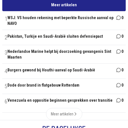
Meer artikelen
1
WSJ: VS houden rekening met beperkte Russische aanval op
0
NAVO
2
Pakistan, Turkije en Saudi-Arabië sluiten defensiepact
0
3
Nederlandse Marine helpt bij doorzoeking gevangenis Sint
0
Maarten
4
Burgers gewond bij Houthi-aanval op Saudi-Arabië
0
5
Dode door brand in flatgebouw Rotterdam
0
6
Venezuela en oppositie beginnen gesprekken over transitie
0
Meer artikelen