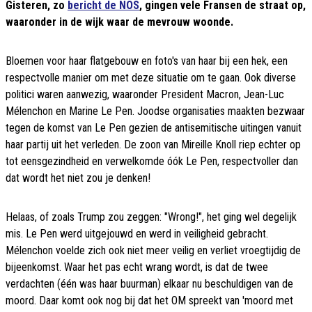
Gisteren, zo
bericht de NOS
, gingen vele Fransen de straat op,
waaronder in de wijk waar de mevrouw woonde.
Bloemen voor haar flatgebouw en foto's van haar bij een hek, een
respectvolle manier om met deze situatie om te gaan. Ook diverse
politici waren aanwezig, waaronder President Macron, Jean-Luc
Mélenchon en Marine Le Pen. Joodse organisaties maakten bezwaar
tegen de komst van Le Pen gezien de antisemitische uitingen vanuit
haar partij uit het verleden. De zoon van Mireille Knoll riep echter op
tot eensgezindheid en verwelkomde óók Le Pen, respectvoller dan
dat wordt het niet zou je denken!
Helaas, of zoals Trump zou zeggen: "Wrong!", het ging wel degelijk
mis. Le Pen werd uitgejouwd en werd in veiligheid gebracht.
Mélenchon voelde zich ook niet meer veilig en verliet vroegtijdig de
bijeenkomst. Waar het pas echt wrang wordt, is dat de twee
verdachten (één was haar buurman) elkaar nu beschuldigen van de
moord. Daar komt ook nog bij dat het OM spreekt van 'moord met