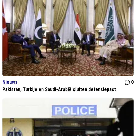
Nieuws
0
Pakistan, Turkije en Saudi-Arabië sluiten defensiepact