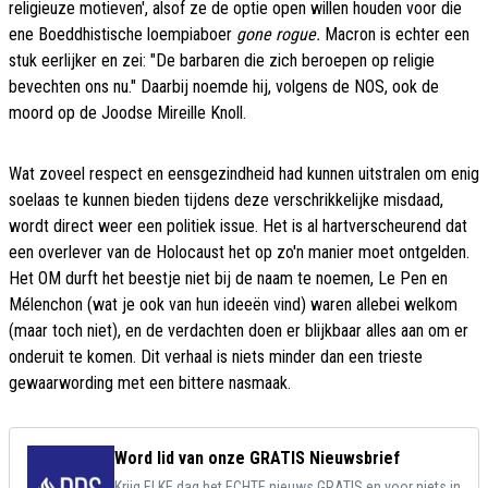
religieuze motieven', alsof ze de optie open willen houden voor die
ene Boeddhistische loempiaboer
gone rogue.
Macron is echter een
stuk eerlijker en zei: "De barbaren die zich beroepen op religie
bevechten ons nu." Daarbij noemde hij, volgens de NOS, ook de
moord op de Joodse Mireille Knoll.
Wat zoveel respect en eensgezindheid had kunnen uitstralen om enig
soelaas te kunnen bieden tijdens deze verschrikkelijke misdaad,
wordt direct weer een politiek issue. Het is al hartverscheurend dat
een overlever van de Holocaust het op zo'n manier moet ontgelden.
Het OM durft het beestje niet bij de naam te noemen, Le Pen en
Mélenchon (wat je ook van hun ideeën vind) waren allebei welkom
(maar toch niet), en de verdachten doen er blijkbaar alles aan om er
onderuit te komen. Dit verhaal is niets minder dan een trieste
gewaarwording met een bittere nasmaak.
Word lid van onze GRATIS Nieuwsbrief
Krijg ELKE dag het ECHTE nieuws GRATIS en voor niets in