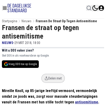
Startpagina
Nieuws
Fransen De Straat Op Tegen Antisemitisme
Fransen de straat op tegen
antisemitisme
NIEUWS
•
29 MRT 2018, 18:00
Wilt u DDS vaker zien?
Stel DDS in als voorkeursbron op Google.
Voeg DDS toe op Google
Delen met
Mireille Knoll, op 85-jarige leeftijd vermoord, vermoedelijk
omdat ze joods was, zorgt voor massale steunbetuigingen
vanuit de Fransen met hun stille tocht tegen
antisemitisme
.