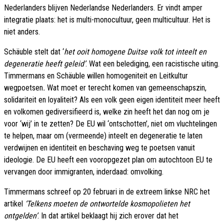
Nederlanders blijven Nederlandse Nederlanders. Er vindt amper
integratie plaats: het is multi-monocultuur, geen multicultuur. Het is
niet anders.
Schäuble stelt dat ‘
het ooit homogene Duitse volk tot inteelt en
degeneratie heeft geleid’
. Wat een belediging, een racistische uiting.
Timmermans en Schäuble willen homogeniteit en Leitkultur
wegpoetsen
.
Wat moet er terecht komen van gemeenschapszin,
solidariteit en loyaliteit? Als een volk geen eigen identiteit meer heeft
en volkomen gediversifieerd is, welke zin heeft het dan nog om je
voor ‘wij’ in te zetten? De EU wil ‘ontschotten’, niet om vluchtelingen
te helpen, maar om (vermeende) inteelt en degeneratie te laten
verdwijnen en identiteit en beschaving weg te poetsen vanuit
ideologie. De EU heeft een vooropgezet plan om autochtoon EU te
vervangen door immigranten, inderdaad: omvolking.
Timmermans schreef op 20 februari in de extreem linkse NRC het
artikel
‘Telkens moeten de ontwortelde kosmopolieten het
ontgelden’
. In dat artikel beklaagt hij zich erover dat het