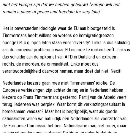
niet het Europa zijn dat we hebben gebouwd.
‘
Europe will not
remain a place of peace and freedom for very long
‘.
Het is onversneden ideologie waar de EU aan blootgesteld is.
Timmermans heeft willens en wetens de immigratiegrenzen
opengezet c.q. open laten staan voor ‘diversity’. Links is dus schuldig
aan de immense problemen waar EU nu mee te maken heeft. Links is
dus schuldig aan de opkomst van AFD in Duitsland en extreem
rechts, de moorden, de criminaliteit. Links moet dus
verantwoordelijkheid daarvoor nemen, maar doet dat niet. Nexit!
Nederlandse kiezers gaan mee met Timmermans’ idiotie. De
Europese verkiezingen zijn achter de rug en in Nederland hebben
kiezers op Frans Timmermans gestemd. Partij van de Arbeid veert
terug. Iedereen was perplex. Waar komt dit verkiezingsresultaat in
hemelsnaam vandaan? Maar het is begrijpelijk, want als goede
nationalisten willen we natuurlijk een Nederlander als voorzitter van
de Europese Commssie hebben. Nationalisme mag niet meer, maar
er zijn uitzonderingen, nietwaar! De Heer zij geloofd dat deze