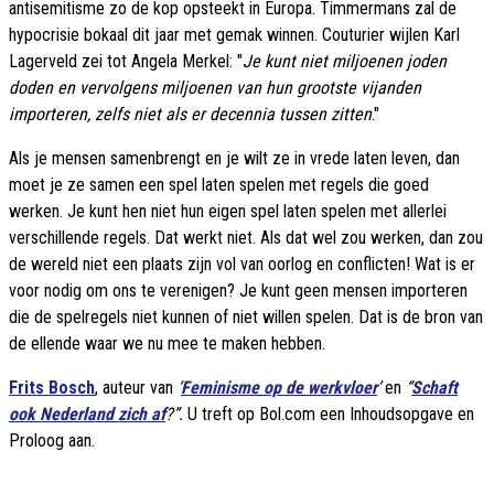
antisemitisme zo de kop opsteekt in Europa. Timmermans zal de
hypocrisie bokaal dit jaar met gemak winnen. Couturier wijlen Karl
Lagerveld zei tot Angela Merkel: "
Je kunt niet miljoenen joden
doden en vervolgens miljoenen van hun grootste vijanden
importeren, zelfs niet als er decennia tussen zitten
."
Als je mensen samenbrengt en je wilt ze in vrede laten leven, dan
moet je ze samen een spel laten spelen met regels die goed
werken. Je kunt hen niet hun eigen spel laten spelen met allerlei
verschillende regels. Dat werkt niet. Als dat wel zou werken, dan zou
de wereld niet een plaats zijn vol van oorlog en conflicten! Wat is er
voor nodig om ons te verenigen? Je kunt geen mensen importeren
die de spelregels niet kunnen of niet willen spelen. Dat is de bron van
de ellende waar we nu mee te maken hebben.
Frits Bosch
, auteur van
‘
Feminisme op de werkvloer
’
en
“
Schaft
ook Nederland zich af
?”.
U treft op Bol.com een Inhoudsopgave en
Proloog aan.