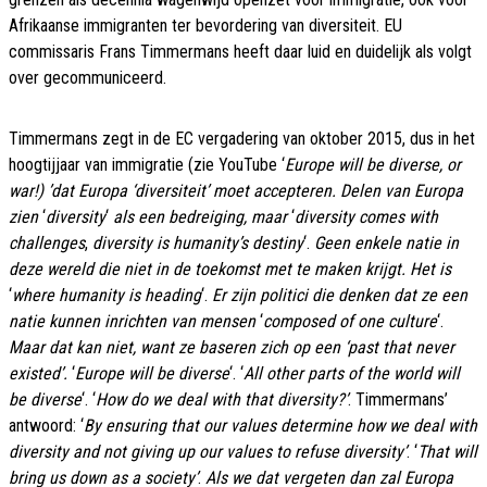
Afrikaanse immigranten ter bevordering van diversiteit. EU
commissaris Frans Timmermans heeft daar luid en duidelijk als volgt
over gecommuniceerd.
Timmermans zegt in de EC vergadering van oktober 2015, dus in het
hoogtijjaar van immigratie (zie YouTube ‘
Europe will be diverse, or
war!)
’dat Europa ‘diversiteit’ moet accepteren. Delen van Europa
zien
‘
diversity
‘
als een bedreiging, maar
‘
diversity comes with
challenges
,
diversity is humanity’s destiny
‘.
Geen enkele natie in
deze wereld die niet in de toekomst met te maken krijgt. Het is
‘
where humanity is heading
‘.
Er zijn politici die denken dat ze een
natie kunnen inrichten van mensen
‘
composed of one culture
‘.
Maar dat kan niet, want ze baseren zich op een ‘past that never
existed’.
‘
Europe will be diverse
‘. ‘
All other parts of the world will
be diverse
‘. ‘
How do we deal with that diversity?’
. Timmermans’
antwoord: ‘
By ensuring that our values determine how we deal with
diversity and not giving up our values to refuse diversity’
. ‘
That will
bring us down as a society’
.
Als we dat vergeten dan zal Europa