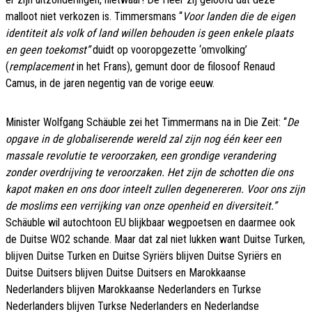
malloot niet verkozen is. Timmersmans “
V
oor landen die
de eigen
identiteit als volk of land willen behouden is geen enkele plaats
en geen toekomst”
duidt op vooropgezette ‘omvolking’
(
remplacement
in het Frans), gemunt door de filosoof Renaud
Camus, in de jaren negentig van de vorige eeuw.
Minister Wolfgang Schäuble zei het Timmermans na in Die Zeit: “
De
opgave in de globaliserende wereld zal zijn nog één keer een
massale revolutie te veroorzaken, een grondige verandering
zonder overdrijving te veroorzaken. Het zijn de schotten die ons
kapot maken en ons door inteelt zullen degenereren. Voor ons zijn
de moslims een verrijking van onze openheid en diversiteit.”
Schäuble wil autochtoon EU blijkbaar wegpoetsen en daarmee ook
de Duitse WO2 schande. Maar dat zal niet lukken want Duitse Turken,
blijven Duitse Turken en Duitse Syriërs blijven Duitse Syriërs en
Duitse Duitsers blijven Duitse Duitsers en Marokkaanse
Nederlanders blijven Marokkaanse Nederlanders en Turkse
Nederlanders blijven Turkse Nederlanders en Nederlandse