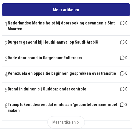
Meer artikelen
1
Nederlandse Marine helpt bij doorzoeking gevangenis Sint
0
Maarten
2
Burgers gewond bij Houthi-aanval op Saudi-Arabië
0
3
Dode door brand in flatgebouw Rotterdam
0
4
Venezuela en oppositie beginnen gesprekken over transitie
0
5
Brand in duinen bij Ouddorp onder controle
0
6
Trump tekent decreet dat einde aan 'geboortetoerisme' moet
2
maken
Meer artikelen