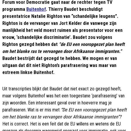
Forum voor Democratie gaat naar de rechter tegen TV
programma
Buitenhof
. Thierry Baudet beschuldigt
presentatrice Natalie Righton van “schandelijke leugens”.
Righton is de vervanger van Jort Kelder die vanwege zijn
manlijkheid het veld moest ruimen als presentator voor een
vrouw, ‘schandelijke discriminatie’. Baudet zou volgens
Righton gezegd hebben dat
“de EU een vooropgezet plan heeft
om het blanke ras te vervangen door Afrikaanse immigranten.”
Baudet bestrijdt dat gezegd te hebben. We mogen er van
uitgaan dat dit niet Righton’s parafrasering was maar van
extreem linkse Buitenhof.
Uit transcripties blijkt dat Baudet dat niet exact zo gezegd heeft,
maar volgens Buitenhof was het een toegestane ‘parafrasering’ van
zijn woorden. Een interessant geval over in hoeverre mag je
parafraseren. Wat is er mis met
“De EU een vooropgezet plan heeft
om het blanke ras te vervangen door Afrikaanse immigranten”?
Het is correct. Het is een feit dat de EU willens en wetens de EU
grenzen als decennia wagenwijd openzet voor immigratie, ook voor