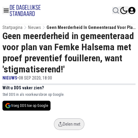
Startpagina
Nieuws
Geen Meerderheid In Gemeenteraad Voor Plan
Geen meerderheid in gemeenteraad
Van Femke Halsema Met Proef Preventief
Fouilleren, Want 'stigmatiserend!'
voor plan van Femke Halsema met
proef preventief fouilleren, want
'stigmatiserend!'
NIEUWS
•
08 SEP 2020, 18:00
Wilt u DDS vaker zien?
Stel DDS in als voorkeursbron op Google.
Voeg DDS toe op Google
Delen met