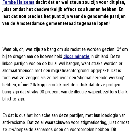
Femke Halsema
dacht dat er wel steun zou zijn voor dit plan,
juist omdat het daadwerkelijk effect zou kunnen hebben. En
laat dat nou precies het punt zijn waar de genoemde partijen
van de Amsterdamse gemeenteraad tegenaan lopen!
Want oh, oh, wat zijn ze bang om als racist te worden gezien! Of om
bij te dragen aan de hoeveelheid
discriminatie
in dit land. Deze
linkse partijen voelen de bui al wel hangen, want straks worden er
allemaal 'mensen met een migratieachtergrond' opgepakt! Dat is
toch wat ze zeggen als ze het over een 'stigmatiserende werking'
hebben, of niet? Ik krijg namelijk niet de indruk dat deze partijen
bang zijn dat straks 90 procent van de illegale wapenbezitters blank
blijkt te zijn.
En dat is dus het ironische aan deze partijen, met hun ideologie van
anti-racisme. Dat ze al waarschuwen voor stigmatisering, juist omdat
ze
zelf
bepaalde aannames doen en vooroordelen hebben. Dit