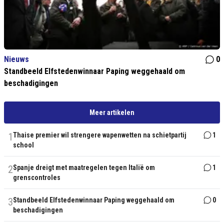
Nieuws
0
Standbeeld Elfstedenwinnaar Paping weggehaald om
beschadigingen
Meer artikelen
1
Thaise premier wil strengere wapenwetten na schietpartij
1
school
2
Spanje dreigt met maatregelen tegen Italië om
1
grenscontroles
3
Standbeeld Elfstedenwinnaar Paping weggehaald om
0
beschadigingen