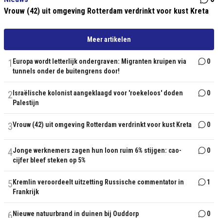
Vrouw (42) uit omgeving Rotterdam verdrinkt voor kust Kreta
Meer artikelen
1
Europa wordt letterlijk ondergraven: Migranten kruipen via
0
tunnels onder de buitengrens door!
2
Israëlische kolonist aangeklaagd voor 'roekeloos' doden
0
Palestijn
3
Vrouw (42) uit omgeving Rotterdam verdrinkt voor kust Kreta
0
4
Jonge werknemers zagen hun loon ruim 6% stijgen: cao-
0
cijfer bleef steken op 5%
5
Kremlin veroordeelt uitzetting Russische commentator in
1
Frankrijk
6
Nieuwe natuurbrand in duinen bij Ouddorp
0