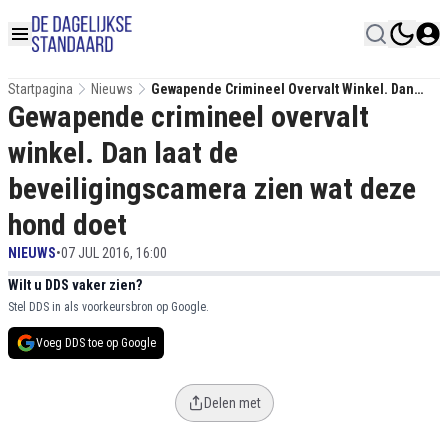
Startpagina
Nieuws
Gewapende Crimineel Overvalt Winkel. Dan
Gewapende crimineel overvalt
Laat De Beveiligingscamera Zien Wat Deze
Hond Doet
winkel. Dan laat de
beveiligingscamera zien wat deze
hond doet
NIEUWS
•
07 JUL 2016, 16:00
Wilt u DDS vaker zien?
Stel DDS in als voorkeursbron op Google.
Voeg DDS toe op Google
Delen met