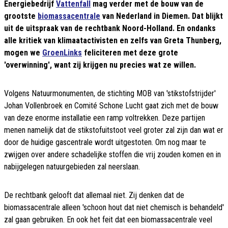
Energiebedrijf
Vattenfall
mag verder met de bouw van de
grootste
biomassacentrale
van Nederland in Diemen. Dat blijkt
uit de uitspraak van de rechtbank Noord-Holland. En ondanks
alle kritiek van klimaatactivisten en zelfs van Greta Thunberg,
mogen we
GroenLinks
feliciteren met deze grote
'overwinning', want zij krijgen nu precies wat ze willen.
Volgens Natuurmonumenten, de stichting MOB van 'stikstofstrijder'
Johan Vollenbroek en Comité Schone Lucht gaat zich met de bouw
van deze enorme installatie een ramp voltrekken. Deze partijen
menen namelijk dat de stikstofuitstoot veel groter zal zijn dan wat er
door de huidige gascentrale wordt uitgestoten. Om nog maar te
zwijgen over andere schadelijke stoffen die vrij zouden komen en in
nabijgelegen natuurgebieden zal neerslaan.
De rechtbank gelooft dat allemaal niet. Zij denken dat de
biomassacentrale alleen 'schoon hout dat niet chemisch is behandeld'
zal gaan gebruiken. En ook het feit dat een biomassacentrale veel