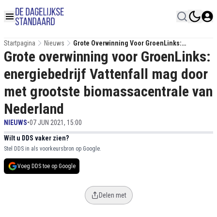
Startpagina
Nieuws
Grote Overwinning Voor GroenLinks:
Grote overwinning voor GroenLinks:
Energiebedrijf Vattenfall Mag Door Met
Grootste Biomassacentrale Van Nederland
energiebedrijf Vattenfall mag door
met grootste biomassacentrale van
Nederland
NIEUWS
•
07 JUN 2021, 15:00
Wilt u DDS vaker zien?
Stel DDS in als voorkeursbron op Google.
Voeg DDS toe op Google
Delen met