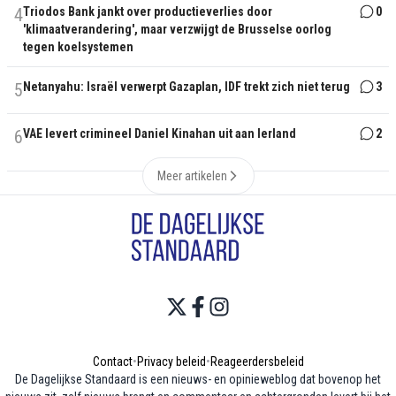
4
Triodos Bank jankt over productieverlies door
0
'klimaatverandering', maar verzwijgt de Brusselse oorlog
tegen koelsystemen
5
Netanyahu: Israël verwerpt Gazaplan, IDF trekt zich niet terug
3
6
VAE levert crimineel Daniel Kinahan uit aan Ierland
2
Meer artikelen
Contact
•
Privacy beleid
•
Reageerdersbeleid
De Dagelijkse Standaard is een nieuws- en opinieweblog dat bovenop het