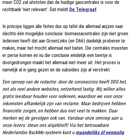
meer CO2 zal uitstoten dan de huidige gascentrales is voor de
rechtbank 'niet relevant'. Dat meldt
De Telegraaf
.
In principe liggen alle feiten dus op tafel die allemaal wijzen naar
slechts één mogelijke conclusie: biomassacentrales zijn niet groen.
Iedereen heeft dat aan GroenLinks (en D66) duidelijk proberen te
maken, maar het mocht allemaal niet baten. Die centrales moesten
er perse komen en nu die conclusie eindelijk een beetje is
doorgedrongen maakt het allemaal niet meer uit. Het proces is
namelijk al in gang gezet en de subsidies zijn al verstrekt.
Een oproep van de redactie: door de coronacrisis heeft DDS het,
net als veel andere websites, ontzettend lastig. Wij willen alles
gratis leesbaar houden voor iedereen, waardoor we voor onze
inkomsten afhankelijk zijn van reclame. Maar bedrijven hebben
financiële zorgen, en hebben dus niet veel te makken. Daar
merken wij de gevolgen ook van. Vandaar onze omroep aan u,
onze lezers: steun ons alsjeblieft! Via het betrouwbare
Nederlandse BackMe-systeem kunt u
maandelijks óf eenmalig