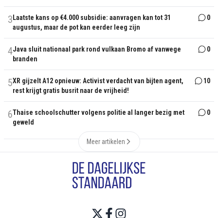
3
Laatste kans op €4.000 subsidie: aanvragen kan tot 31
0
augustus, maar de pot kan eerder leeg zijn
4
Java sluit nationaal park rond vulkaan Bromo af vanwege
0
branden
5
XR gijzelt A12 opnieuw: Activist verdacht van bijten agent,
10
rest krijgt gratis busrit naar de vrijheid!
6
Thaise schoolschutter volgens politie al langer bezig met
0
geweld
Meer artikelen