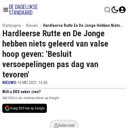
Startpagina
Nieuws
Hardleerse Rutte En De Jonge Hebben Niets
Hardleerse Rutte en De Jonge
Geleerd Van Valse Hoop Geven: 'Besluit
Versoepelingen Pas Dag Van Tevoren'
hebben niets geleerd van valse
hoop geven: 'Besluit
versoepelingen pas dag van
tevoren'
NIEUWS
•
10 MEI 2021, 16:00
Wilt u DDS vaker zien?
Stel DDS in als voorkeursbron op Google.
Voeg DDS toe op Google
Delen met