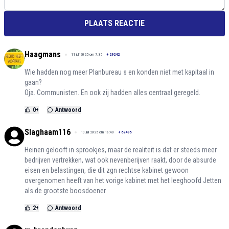
PLAATS REACTIE
Haagmans
11 juli 2025 om 7:35
+
29242
Wie hadden nog meer Planbureau s en konden niet met kapitaal in
gaan?
Oja. Communisten. En ook zij hadden alles centraal geregeld.
0
+
Antwoord
Slaghaam116
10 juli 2025 om 18:40
+
62496
Heinen gelooft in sprookjes, maar de realiteit is dat er steeds meer
bedrijven vertrekken, wat ook nevenberijven raakt, door de absurde
eisen en belastingen, die dit zgn rechtse kabinet gewoon
overgenomen heeft van het vorige kabinet met het leeghoofd Jetten
als de grootste boosdoener.
2
+
Antwoord