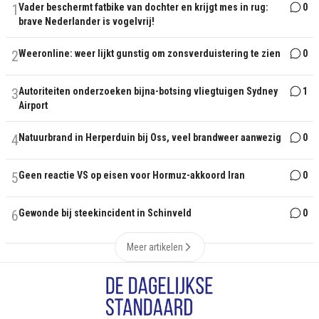
1
Vader beschermt fatbike van dochter en krijgt mes in rug:
0
brave Nederlander is vogelvrij!
2
Weeronline: weer lijkt gunstig om zonsverduistering te zien
0
3
Autoriteiten onderzoeken bijna-botsing vliegtuigen Sydney
1
Airport
4
Natuurbrand in Herperduin bij Oss, veel brandweer aanwezig
0
5
Geen reactie VS op eisen voor Hormuz-akkoord Iran
0
6
Gewonde bij steekincident in Schinveld
0
Meer artikelen