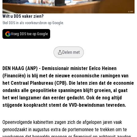
Wilt u DDS vaker zien?
Stel DDS in als voorkeursbron op Google.
Voeg DDS toe op Google
Delen met
DEN HAAG (ANP) - Demissionair minister Eelco Heinen
(Financiën) is blij met de nieuwe economische ramingen van
het Centraal Planbureau (CPB). Die laten zien dat de economie
ondanks alle geopolitieke spanningen blijft groeien, al gaat
het wel langzamer dan eerder gedacht. Ook de nog altijd
stijgende koopkracht stemt de VVD-bewindsman tevreden.
Opeenvolgende kabinetten zagen zich de afgelopen jaren vaak
genoodzaakt in augustus extra de portemonnee te trekken om te
voorkomen dat bepaalde groepen er financieel op achteruit zouden