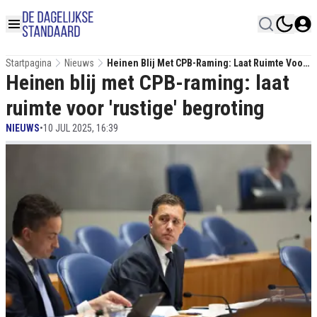
Startpagina
Nieuws
Heinen Blij Met CPB-Raming: Laat Ruimte Voor
Heinen blij met CPB-raming: laat
'rustige' Begroting
ruimte voor 'rustige' begroting
NIEUWS
•
10 JUL 2025, 16:39