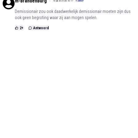
m-brandenburg
10 juli 2025 om 18:17
+
26537
Demissionair zou ook daadwerkelijk demissionair moeten zijn dus
ook geen begroting waar zij aan mogen spelen.
2
+
Antwoord