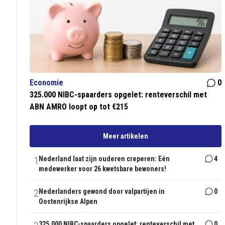
Economie
0
325.000 NIBC-spaarders opgelet: renteverschil met
ABN AMRO loopt op tot €215
Meer artikelen
1
Nederland laat zijn ouderen creperen: Eén
4
medewerker voor 26 kwetsbare bewoners!
2
Nederlanders gewond door valpartijen in
0
Oostenrijkse Alpen
325.000 NIBC-spaarders opgelet: renteverschil met
0