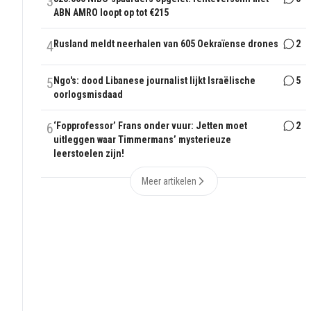
3
ABN AMRO loopt op tot €215
4
Rusland meldt neerhalen van 605 Oekraïense drones
2
5
Ngo's: dood Libanese journalist lijkt Israëlische
5
oorlogsmisdaad
6
‘Fopprofessor’ Frans onder vuur: Jetten moet
2
uitleggen waar Timmermans’ mysterieuze
leerstoelen zijn!
Meer artikelen