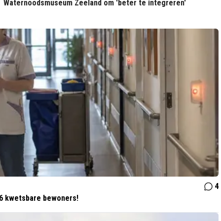
Waternoodsmuseum Zeeland om 'beter te integreren'
4
26 kwetsbare bewoners!