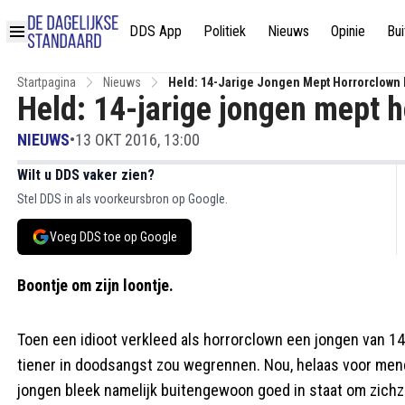
DDS App
Politiek
Nieuws
Opinie
Bui
Startpagina
Nieuws
Held: 14-Jarige Jongen Mept Horrorclown I
Held: 14-jarige jongen mept h
NIEUWS
•
13 OKT 2016, 13:00
Wilt u DDS vaker zien?
Stel DDS in als voorkeursbron op Google.
Voeg DDS toe op Google
Boontje om zijn loontje.
Toen een idioot verkleed als horrorclown een jongen van 14 
tiener in doodsangst zou wegrennen. Nou, helaas voor mene
jongen bleek namelijk buitengewoon goed in staat om zichz