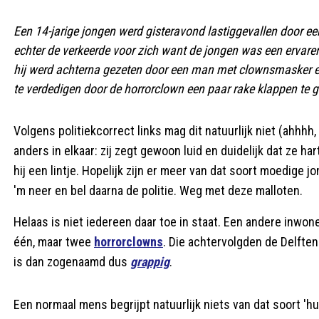
Een 14-jarige jongen werd gisteravond lastiggevallen door een
echter de verkeerde voor zich want de jongen was een ervaren
hij werd achterna gezeten door een man met clownsmasker en ro
te verdedigen door de horrorclown een paar rake klappen te g
Volgens politiekcorrect links mag dit natuurlijk niet (ahhhh
anders in elkaar: zij zegt gewoon luid en duidelijk dat ze ha
hij een lintje. Hopelijk zijn er meer van dat soort moedige 
'm neer en bel daarna de politie. Weg met deze malloten.
Helaas is niet iedereen daar toe in staat. Een andere inwone
één, maar twee
horrorclowns
. Die achtervolgden de Delfte
is dan zogenaamd dus
grappig
.
Een normaal mens begrijpt natuurlijk niets van dat soort 'hu