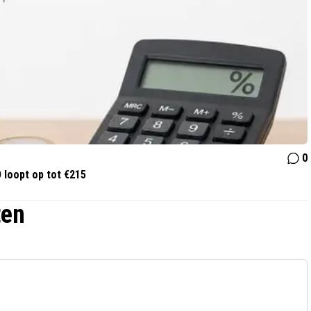
0
 loopt op tot €215
ten