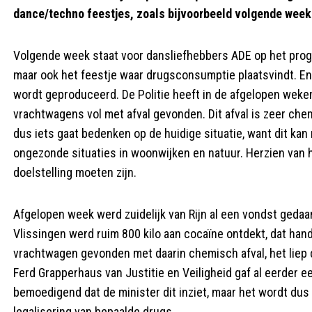
dance/techno feestjes, zoals bijvoorbeeld volgende week
Volgende week staat voor dansliefhebbers ADE op het progr
maar ook het feestje waar drugsconsumptie plaatsvindt. En,
wordt geproduceerd. De Politie heeft in de afgelopen wek
vrachtwagens vol met afval gevonden. Dit afval is zeer chem
dus iets gaat bedenken op de huidige situatie, want dit kan
ongezonde situaties in woonwijken en natuur. Herzien van h
doelstelling moeten zijn.
Afgelopen week werd zuidelijk van Rijn al een vondst gedaan
Vlissingen werd ruim 800 kilo aan cocaïne ontdekt, dat han
vrachtwagen gevonden met daarin chemisch afval, het liep de
Ferd Grapperhaus van Justitie en Veiligheid gaf al eerder e
bemoedigend dat de minister dit inziet, maar het wordt dus e
legalisering van bepaalde drugs.