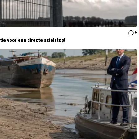
5
ie voor een directe asielstop!