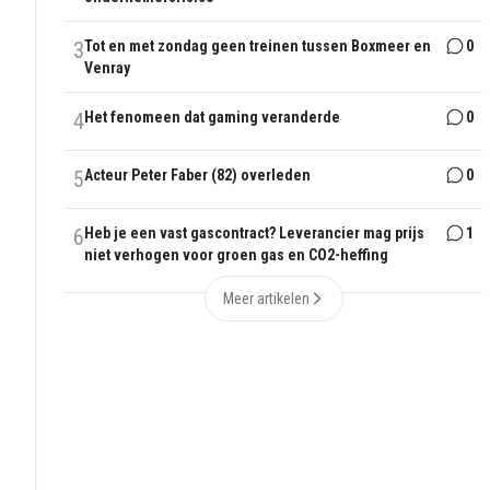
3
Tot en met zondag geen treinen tussen Boxmeer en
0
Venray
4
Het fenomeen dat gaming veranderde
0
5
Acteur Peter Faber (82) overleden
0
6
Heb je een vast gascontract? Leverancier mag prijs
1
niet verhogen voor groen gas en CO2-heffing
Meer artikelen