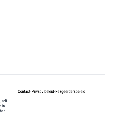
Contact
•
Privacy beleid
•
Reageerdersbeleid
 zelf
s in
ehad.