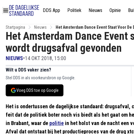
DDS App
Politiek
Nieuws
Opinie
Bui
Startpagina
Nieuws
Het Amsterdam Dance Event Staat Voor De 
Het Amsterdam Dance Event st
wordt drugsafval gevonden
NIEUWS
•
14 OKT 2018, 15:00
Wilt u DDS vaker zien?
Stel DDS in als voorkeursbron op Google.
Voeg DDS toe op Google
Het is ondertussen de dagelijkse standaard: drugsafval, c
feit dat de politiek boter noch vis biedt als het gaat om 
in Brabant, waar de
politie
in het holst van de nacht een v
Afval dat ontstaat bij het productieproces van de drug x