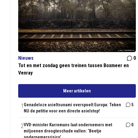
Nieuws
0
Tot en met zondag geen treinen tussen Boxmeer en
Venray
Meer artikelen
1
Genadeloze asieltsunami overspoelt Europa: Teken
5
NU de petitie voor een directe asielstop!
2
VVD-minister Karremans laat ondernemers met
0
miljoenen droogteschade vallen: ‘Beetje
ondernemersrisico’