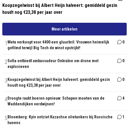
Koopzegelwinst bij Albert Heijn halveert: gemiddeld gezin
houdt nog €23,38 per jaar over
Meer artikelen
1
Meta verkoopt voor €400 een gluurbril: Vrouwen heimelijk
0
gefilmd terwijl Big Tech de winst opstrijkt!
2
Sofia ontbiedt ambassadeur Oekraïne om drone met
0
explosieven
3
Koopzegelwinst bij Albert Heijn halveert: gemiddeld gezin
0
houdt nog €23,38 per jaar over
4
Droogte raakt boeren opnieuw: Schapen moeten van de
4
Waddendijken verdwijnen!
5
Bloomberg: Kyiv ontziet Kazachse olietankers bij Russische
1
havens