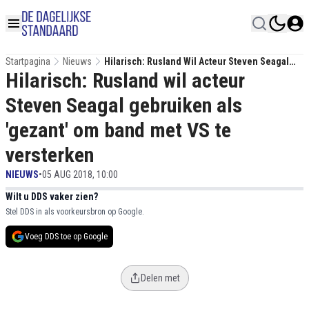
Startpagina
Nieuws
Hilarisch: Rusland Wil Acteur Steven Seagal
Hilarisch: Rusland wil acteur
Gebruiken Als 'gezant' Om Band Met VS Te
Versterken
Steven Seagal gebruiken als
'gezant' om band met VS te
versterken
NIEUWS
•
05 AUG 2018, 10:00
Wilt u DDS vaker zien?
Stel DDS in als voorkeursbron op Google.
Voeg DDS toe op Google
Delen met