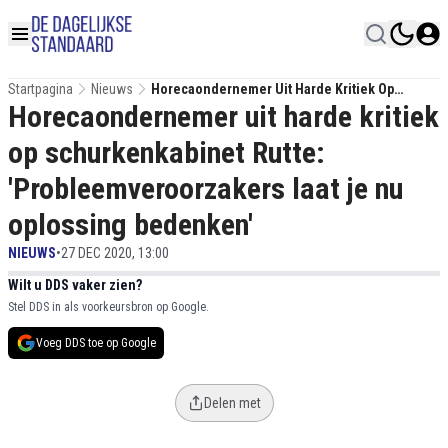
Startpagina
Nieuws
Horecaondernemer Uit Harde Kritiek Op
Horecaondernemer uit harde kritiek
Schurkenkabinet Rutte:
'Probleemveroorzakers Laat Je Nu Oplossing
op schurkenkabinet Rutte:
Bedenken'
'Probleemveroorzakers laat je nu
oplossing bedenken'
NIEUWS
•
27 DEC 2020, 13:00
Wilt u DDS vaker zien?
Stel DDS in als voorkeursbron op Google.
Voeg DDS toe op Google
Delen met