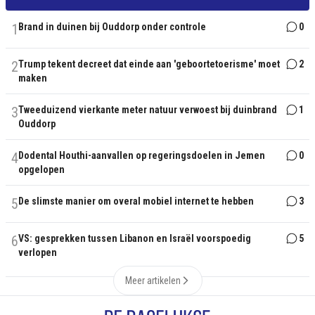
1
Brand in duinen bij Ouddorp onder controle
0
2
Trump tekent decreet dat einde aan 'geboortetoerisme' moet
2
maken
3
Tweeduizend vierkante meter natuur verwoest bij duinbrand
1
Ouddorp
4
Dodental Houthi-aanvallen op regeringsdoelen in Jemen
0
opgelopen
5
De slimste manier om overal mobiel internet te hebben
3
6
VS: gesprekken tussen Libanon en Israël voorspoedig
5
verlopen
Meer artikelen