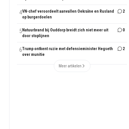
4
VN-chef veroordeelt aanvallen Oekraïne en Rusland
2
op burgerdoelen
5
Natuurbrand bij Ouddorp breidt zich niet meer uit
0
door stoplijnen
6
Trump ontkent ruzie met defensieminister Hegseth
2
over munitie
Meer artikelen