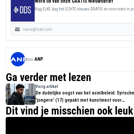
Word lid van onze GRATIS Nieuwsbrief
Krijg ELKE dag het ECHTE nieuws GRATIS en voor niets in j
ANP
door
Ga verder met lezen
Vorig artikel
De dodelijke oogst van het asielbeleid: Syrisch
'jongere' (17) gepakt met kunstmest voor
gruwelijke IS-aanslag
Dit vind je misschien ook leuk