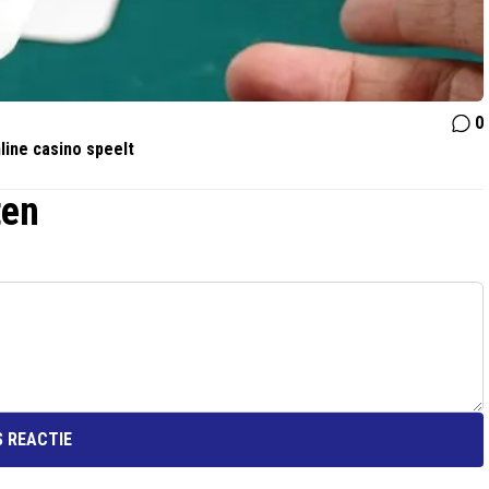
0
line casino speelt
ten
 REACTIE