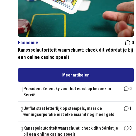
Economie
0
Kansspelautoriteit waarschuwt: check dit vóórdat je bij
een online casino speelt
Meer artikelen
1
President Zelensky voor het eerst op bezoek in
0
Servië
2
Uw flat staat letterlijk op stempels, maar de
1
woningcorporatie eist elke maand nóg meer geld
3
Kansspelautoriteit waarschuwt: check dit vóórdat je
0
bij een online casino speelt