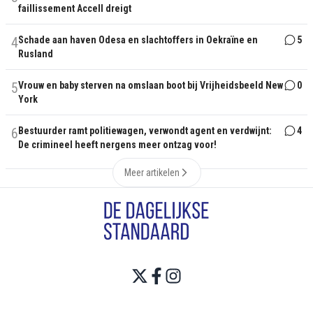
faillissement Accell dreigt
4
Schade aan haven Odesa en slachtoffers in Oekraïne en
5
Rusland
5
Vrouw en baby sterven na omslaan boot bij Vrijheidsbeeld New
0
York
6
Bestuurder ramt politiewagen, verwondt agent en verdwijnt:
4
De crimineel heeft nergens meer ontzag voor!
Meer artikelen