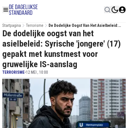
Startpagina
Terrorisme
De Dodelijke Oogst Van Het Asielbeleid:
De dodelijke oogst van het
Syrische 'jongere' (17) Gepakt Met
Kunstmest Voor Gruwelijke IS-Aanslag
asielbeleid: Syrische 'jongere' (17)
gepakt met kunstmest voor
gruwelijke IS-aanslag
TERRORISME
•
12 MEI , 10:00