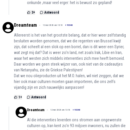
onkunde ,maar veel erger: het is bewust zo gepland!
3
+
Antwoord
Dreamteam
12 mei 2026 om 13:10
+
93340
Allereerst is het van het grootste belang, dat er hier weer zelfstandig
besluiten worden genomen, dat we die regenten van Brussel kwijt
zijn, dat scheelt al een slok op een borrel, dan is dit weer een Syrier,
wat zegt mij dat? Dat is weer zo'n land, net zoals Irak, Libie en Iran,
waar het westen zich middels interventies zich mee heeft bemoeid.
Daar worden we geen steek wijzer van, ook niet van de cadeautjes
van Netanyahu, zie de Griekse Palestijnen!
Dat we nou olieproducten uit het M.O. halen, wil niet zeggen, dat we
hier ook maar culturen moeten gaan importeren, die ons zelfs
vijandig zijn en zich nauwelijks aanpassen!
1
+
Antwoord
Dreamteam
12 mei 2026 om 13:18
+
93340
Al die interventies leverden ons stromen aan ongewenste
culturen op, Iran kent zo'n 93 miljoen inwoners, nu zullen die