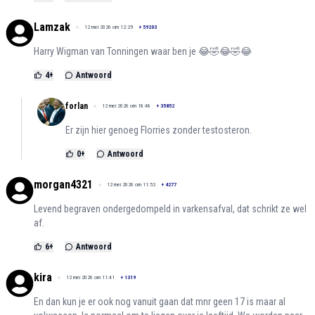
Lamzak
12 mei 2026 om 12:29
+
59203
Harry Wigman van Tonningen waar ben je 😂🤣😂🤣😂
4
+
Antwoord
forlan
12 mei 2026 om 18:48
+
35852
Er zijn hier genoeg Florries zonder testosteron.
0
+
Antwoord
morgan4321
12 mei 2026 om 11:52
+
4277
Levend begraven ondergedompeld in varkensafval, dat schrikt ze wel
af.
6
+
Antwoord
kira
12 mei 2026 om 11:41
+
1319
En dan kun je er ook nog vanuit gaan dat mnr geen 17 is maar al