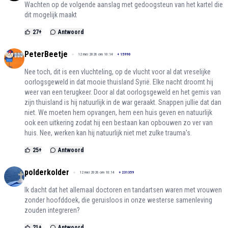
Wachten op de volgende aanslag met gedoogsteun van het kartel die
dit mogelijk maakt
27
+
Antwoord
PeterBeetje
12 mei 2026 om 10:14
+
15990
Nee toch, dit is een vluchteling, op de vlucht voor al dat vreselijke
oorlogsgeweld in dat mooie thuisland Syrië. Elke nacht droomt hij
weer van een terugkeer. Door al dat oorlogsgeweld en het gemis van
zijn thuisland is hij natuurlijk in de war geraakt. Snappen jullie dat dan
niet. We moeten hem opvangen, hem een huis geven en natuurlijk
ook een uitkering zodat hij een bestaan kan opbouwen zo ver van
huis. Nee, werken kan hij natuurlijk niet met zulke trauma's.
25
+
Antwoord
polderkolder
12 mei 2026 om 10:14
+
231359
Ik dacht dat het allemaal doctoren en tandartsen waren met vrouwen
zonder hoofddoek, die geruisloos in onze westerse samenleving
zouden integreren?
21
+
Antwoord