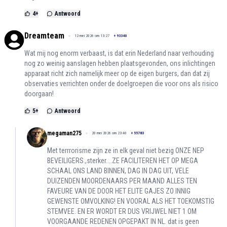
4
+
Antwoord
Dreamteam
12 mei 2026 om 13:27
+
93340
Wat mij nog enorm verbaast, is dat erin Nederland naar verhouding
nog zo weinig aanslagen hebben plaatsgevonden, ons inlichtingen
apparaat richt zich namelijk meer op de eigen burgers, dan dat zij
observaties verrichten onder de doelgroepen die voor ons als risico
doorgaan!
5
+
Antwoord
megaman275
20 mei 2026 om 23:40
+
55783
Met terrrorisme zijn ze in elk geval niet bezig ONZE NEP
BEVEILIGERS.,sterker....ZE FACILITEREN HET OP MEGA
SCHAAL ONS LAND BINNEN, DAG IN DAG UIT, VELE
DUIZENDEN MOORDENAARS PER MAAND ALLES TEN
FAVEURE VAN DE DOOR HET ELITE GAJES ZO INNIG
GEWENSTE OMVOLKING! EN VOORAL ALS HET TOEKOMSTIG
STEMVEE. EN ER WORDT ER DUS VRIJWEL NIET 1 OM
VOORGAANDE REDENEN OPGEPAKT IN NL. dat is geen