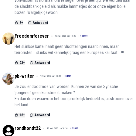
volwassen. Is normaal om te liegen over je leeftijd. We worden naar
de slachtbank geleid als makke lammetjes door onze eigen bolle
bozen. Walgelijk gewoon.
8
+
Antwoord
Freedomforever
12 mei 2026 om 10:28
+
185419
Het sLinkse kartel haalt geen vluchtelingen naar binnen, maar
terroristen....sLinks wil kennelijk graag een Europees kalifaat....!!!
23
+
Antwoord
pb-writer
12 mei 2026 om 10:27
+
34689
Je zou er doodmoe van worden. Kunnen ze van die Syrische
'jongeren' geen kunstmest maken ?
En dan doen waarvoor het oorspronkelijk bedoeld is, uitstrooien over
het land.
16
+
Antwoord
rondhondt22
12 mei 2026 om 10:16
+
32539