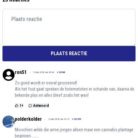
PLAATS REACTIE
ron51
13 mei 2026 om 20:44
+
32248
Zo goed wordt er overal gescreend!
Als het fout gaat spreken de hotemetoten er schande van, daarna de
bekende plas en alles bleef zoals het was!
1
+
Antwoord
polderkolder
12 mei 2026 om 14:12
+
231359
Misschien wilde die arme jongen alleen maar een cannabis plantage
beginnen.........