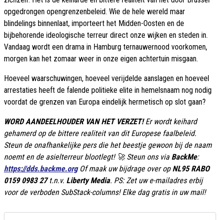
opgedrongen opengrenzenbeleid. Wie de hele wereld maar
blindelings binnenlaat, importeert het Midden-Oosten en de
bijbehorende ideologische terreur direct onze wijken en steden in.
Vandaag wordt een drama in Hamburg ternauwernood voorkomen,
morgen kan het zomaar weer in onze eigen achtertuin misgaan.
Hoeveel waarschuwingen, hoeveel verijdelde aanslagen en hoeveel
arrestaties heeft de falende politieke elite in hemelsnaam nog nodig
voordat de grenzen van Europa eindelijk hermetisch op slot gaan?
WORD AANDEELHOUDER VAN HET VERZET!
Er wordt keihard
gehamerd op de bittere realiteit van dit Europese faalbeleid.
Steun de onafhankelijke pers die het beestje gewoon bij de naam
noemt en de asielterreur blootlegt! 🚀 Steun ons via
BackMe
:
https://dds.backme.org
Of maak uw bijdrage over op
NL95 RABO
0159 0983 27
t.n.v.
Liberty Media
. PS: Zet uw e-mailadres erbij
voor de verboden SubStack-columns! Elke dag gratis in uw mail!