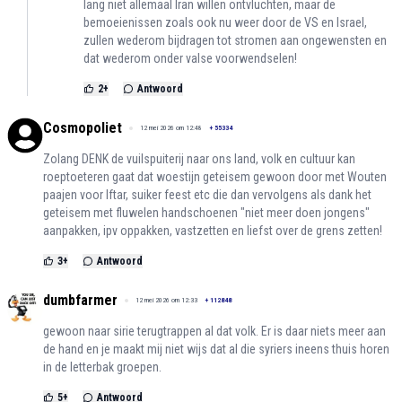
lang niet allemaal Iran willen ontvluchten, maar de
bemoeienissen zoals ook nu weer door de VS en Israel,
zullen wederom bijdragen tot stromen aan ongewensten en
dat wederom onder valse voorwendselen!
2
+
Antwoord
Cosmopoliet
12 mei 2026 om 12:48
+
55334
Zolang DENK de vuilspuiterij naar ons land, volk en cultuur kan
roeptoeteren gaat dat woestijn geteisem gewoon door met Wouten
paajen voor Iftar, suiker feest etc die dan vervolgens als dank het
geteisem met fluwelen handschoenen "niet meer doen jongens"
aanpakken, ipv oppakken, vastzetten en liefst over de grens zetten!
3
+
Antwoord
dumbfarmer
12 mei 2026 om 12:33
+
112848
gewoon naar sirie terugtrappen al dat volk. Er is daar niets meer aan
de hand en je maakt mij niet wijs dat al die syriers ineens thuis horen
in de letterbak groepen.
5
+
Antwoord