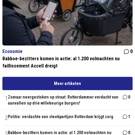
Economie
0
Babboe-bezitters komen in actie: al 1.200 volmachten nu
faillissement Accell dreigt
Meer artikelen
1
Zomaar neergestoken op straat: Rotterdammer verdacht van
0
aanvallen op drie willekeurige burgers!
2
Politie: verdachte van steekpartijen Rotterdam krijgt zorg
1
3
Babboe-bezitters komen in actie: al 1.200 volmachten nu
0