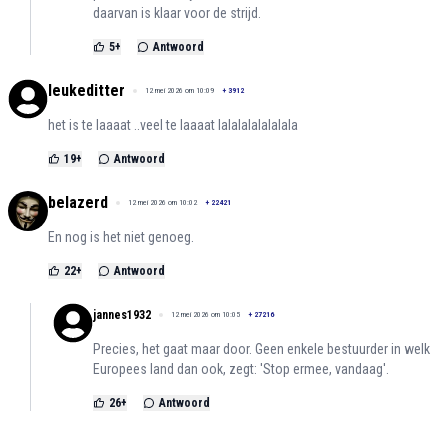
daarvan is klaar voor de strijd.
5
+
Antwoord
leukeditter
12 mei 2026 om 10:09
+
3912
het is te laaaat ..veel te laaaat lalalalalalalala
19
+
Antwoord
belazerd
12 mei 2026 om 10:02
+
22421
En nog is het niet genoeg.
22
+
Antwoord
jannes1932
12 mei 2026 om 10:05
+
27216
Precies, het gaat maar door. Geen enkele bestuurder in welk
Europees land dan ook, zegt: 'Stop ermee, vandaag'.
26
+
Antwoord