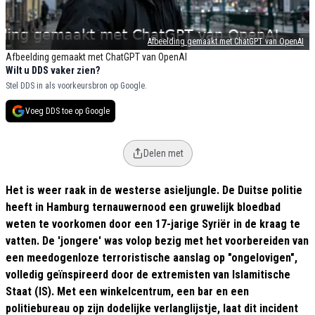
Afbeelding gemaakt met ChatGPT van OpenAI
Afbeelding gemaakt met ChatGPT van OpenAI
Wilt u DDS vaker zien?
Stel DDS in als voorkeursbron op Google.
Voeg DDS toe op Google
Delen met
Het is weer raak in de westerse asieljungle. De Duitse politie
heeft in Hamburg ternauwernood een gruwelijk bloedbad
weten te voorkomen door een 17-jarige Syriër in de kraag te
vatten. De 'jongere' was volop bezig met het voorbereiden van
een meedogenloze terroristische aanslag op "ongelovigen",
volledig geïnspireerd door de extremisten van Islamitische
Staat (IS). Met een winkelcentrum, een bar en een
politiebureau op zijn dodelijke verlanglijstje, laat dit incident