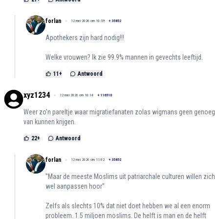
forlan
12 mei 2026 om 10:59
+
35852
Apothekers zijn hard nodig!!!
Welke vrouwen? Ik zie 99.9% mannen in gevechts leeftijd.
11
+
Antwoord
xyz1234
12 mei 2026 om 10:14
+
116510
Weer zo'n pareltje waar migratiefanaten zolas wigmans geen genoeg
van kunnen krijgen.
22
+
Antwoord
forlan
12 mei 2026 om 11:02
+
35852
"Maar de meeste Moslims uit patriarchale culturen willen zich
wel aanpassen hoor"
Zelfs als slechts 10% dat niet doet hebben we al een enorm
probleem. 1.5 miljoen moslims. De helft is man en de helft