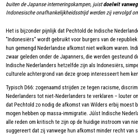
buiten de Japanse interneringskampen, juist
doelwit vanweg
Indonesische onafhankelijkheidsstrijd werden zij vervolgd o
Het is bijzonder pijnlijk dat Pechtold de Indische Nederla
"Indonesiërs" wordt gebruikt voor burgers van de republie
hun gemengd Nederlandse afkomst niet welkom waren. Ind
zwaar geleden onder de Japanners, die werden gesteund do
Indische Nederlanders hetzelfde zijn als Indonesiërs, simp
culturele achtergrond van deze groep interesseert hem kenn
Typisch D66: zogenaamd strijden ze tegen racisme, discrimi
Nederlanders tot niet-Nederlanders te verklaren – louter om
dat Pechtold zo nodig de afkomst van Wilders erbij moest b
mogen hebben op massa-immigratie. Júíst Indische Nederlan
alle reden om kritisch te zijn op de huidige instroom van n
suggereert dat zij vanwege hun afkomst minder recht van 