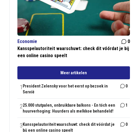
Economie
0
Kansspelautoriteit waarschuwt: check dit vóórdat je bij
een online casino speelt
Meer artikelen
1
President Zelensky voor het eerst op bezoek in
0
Servië
2
25.000 stutpalen, onbruikbare balkons - En tóch een
1
huurverhoging: Huurders als melkkoe behandeld!
3
Kansspelautoriteit waarschuwt: check dit vóórdat je
0
bij een online casino speelt