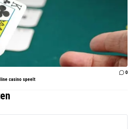
0
line casino speelt
ten