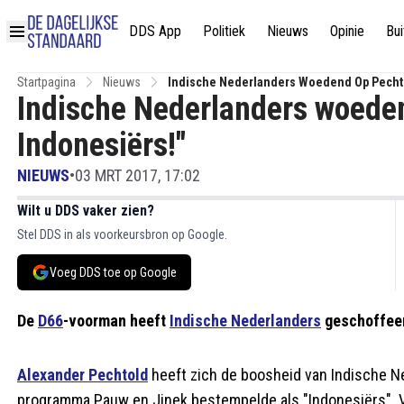
DDS App
Politiek
Nieuws
Opinie
Bui
Startpagina
Nieuws
Indische Nederlanders Woedend Op Pechtol
Indische Nederlanders woeden
Indonesiërs!"
NIEUWS
•
03 MRT 2017, 17:02
Wilt u DDS vaker zien?
Stel DDS in als voorkeursbron op Google.
Voeg DDS toe op Google
De
D66
-voorman heeft
Indische Nederlanders
geschoffeer
Alexander Pechtold
heeft zich de boosheid van Indische Ne
programma Pauw en Jinek bestempelde als "Indonesiërs". V