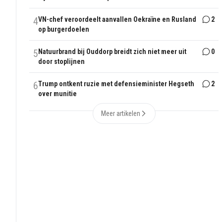
4
VN-chef veroordeelt aanvallen Oekraïne en Rusland
2
op burgerdoelen
5
Natuurbrand bij Ouddorp breidt zich niet meer uit
0
door stoplijnen
6
Trump ontkent ruzie met defensieminister Hegseth
2
over munitie
Meer artikelen