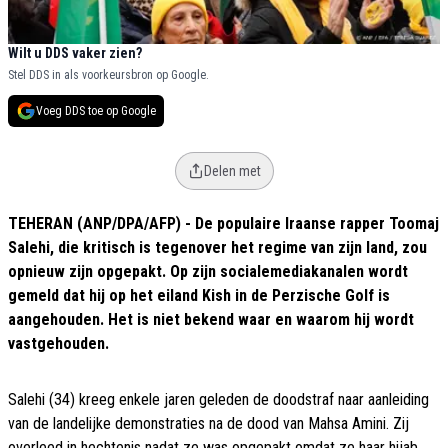
Wilt u DDS vaker zien?
Stel DDS in als voorkeursbron op Google.
Voeg DDS toe op Google
Delen met
TEHERAN (ANP/DPA/AFP) - De populaire Iraanse rapper Toomaj
Salehi, die kritisch is tegenover het regime van zijn land, zou
opnieuw zijn opgepakt. Op zijn socialemediakanalen wordt
gemeld dat hij op het eiland Kish in de Perzische Golf is
aangehouden. Het is niet bekend waar en waarom hij wordt
vastgehouden.
Salehi (34) kreeg enkele jaren geleden de doodstraf naar aanleiding
van de landelijke demonstraties na de dood van Mahsa Amini. Zij
overleed in hechtenis nadat ze was opgepakt omdat ze haar hijab