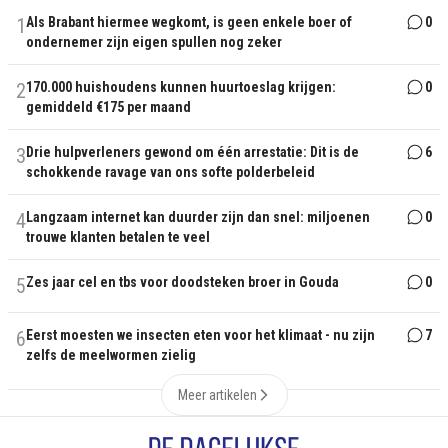
1
Als Brabant hiermee wegkomt, is geen enkele boer of
0
ondernemer zijn eigen spullen nog zeker
2
170.000 huishoudens kunnen huurtoeslag krijgen:
0
gemiddeld €175 per maand
3
Drie hulpverleners gewond om één arrestatie: Dit is de
6
schokkende ravage van ons softe polderbeleid
4
Langzaam internet kan duurder zijn dan snel: miljoenen
0
trouwe klanten betalen te veel
5
Zes jaar cel en tbs voor doodsteken broer in Gouda
0
6
Eerst moesten we insecten eten voor het klimaat - nu zijn
7
zelfs de meelwormen zielig
Meer artikelen