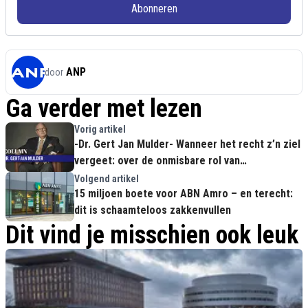
Abonneren
ANP
door
Ga verder met lezen
Vorig artikel
-Dr. Gert Jan Mulder- Wanneer het recht z’n ziel
vergeet: over de onmisbare rol van
rechtsfilosofie in het publieke debat
Volgend artikel
15 miljoen boete voor ABN Amro – en terecht:
dit is schaamteloos zakkenvullen
Dit vind je misschien ook leuk