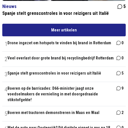
Nieuws
5
Spanje stelt grenscontroles in voor reizigers uit Italië
Meer artikelen
1
Drone ingezet om hotspots te vinden bij brand in Rotterdam
0
2
Veel overlast door grote brand bij recyclingbedrijf Rotterdam
0
3
Spanje stelt grenscontroles in voor reizigers uit Italië
5
4
Boeren op de barricades: D66-minister jaagt onze
9
voedselmakers de vernieling in met doorgedraaide
stikstofgekte!
5
Boeren met tractoren demonstreren in Maas en Waal
2
Met de auto naar Oostenrijk? Dit digitale vignet is pas na 18
0