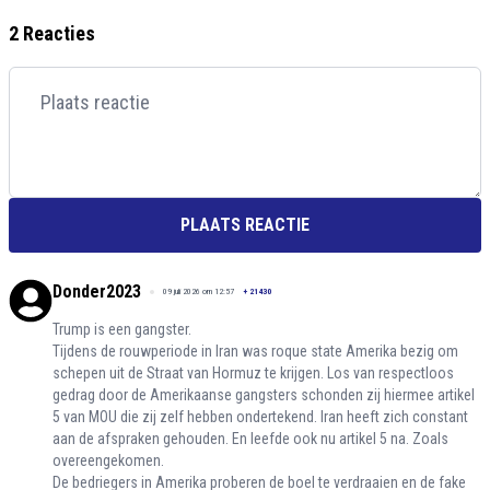
2 Reacties
PLAATS REACTIE
Donder2023
09 juli 2026 om 12:57
+
21430
Trump is een gangster.
Tijdens de rouwperiode in Iran was roque state Amerika bezig om
schepen uit de Straat van Hormuz te krijgen. Los van respectloos
gedrag door de Amerikaanse gangsters schonden zij hiermee artikel
5 van MOU die zij zelf hebben ondertekend. Iran heeft zich constant
aan de afspraken gehouden. En leefde ook nu artikel 5 na. Zoals
overeengekomen.
De bedriegers in Amerika proberen de boel te verdraaien en de fake