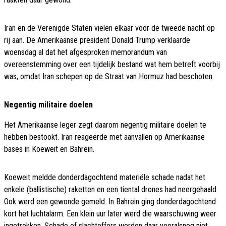
Iran en de Verenigde Staten vielen elkaar voor de tweede nacht op
rij aan. De Amerikaanse president Donald Trump verklaarde
woensdag al dat het afgesproken memorandum van
overeenstemming over een tijdelijk bestand wat hem betreft voorbij
was, omdat Iran schepen op de Straat van Hormuz had beschoten.
Negentig militaire doelen
Het Amerikaanse leger zegt daarom negentig militaire doelen te
hebben bestookt. Iran reageerde met aanvallen op Amerikaanse
bases in Koeweit en Bahrein.
Koeweit meldde donderdagochtend materiële schade nadat het
enkele (ballistische) raketten en een tiental drones had neergehaald.
Ook werd een gewonde gemeld. In Bahrein ging donderdagochtend
kort het luchtalarm. Een klein uur later werd die waarschuwing weer
ingetrokken. Schade of slachtoffers werden daar vooralsnog niet