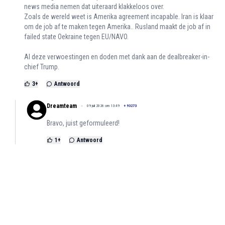
news media nemen dat uiteraard klakkeloos over.
Zoals de wereld weet is Amerika agreement incapable. Iran is klaar
om de job af te maken tegen Amerika.. Rusland maakt de job af in
failed state Oekraine tegen EU/NAVO.
Al deze verwoestingen en doden met dank aan de dealbreaker-in-
chief Trump.
3
+
Antwoord
Dreamteam
09 juli 2026 om 13:49
+
93273
Bravo, juist geformuleerd!
1
+
Antwoord