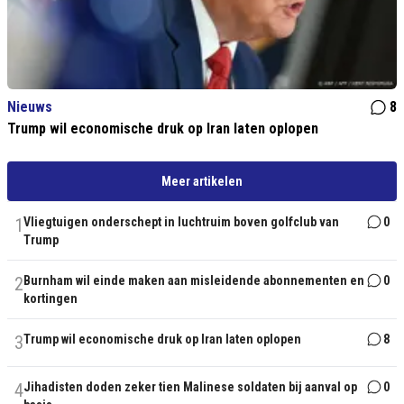
Nieuws
8
Trump wil economische druk op Iran laten oplopen
Meer artikelen
1
Vliegtuigen onderschept in luchtruim boven golfclub van
0
Trump
2
Burnham wil einde maken aan misleidende abonnementen en
0
kortingen
3
Trump wil economische druk op Iran laten oplopen
8
4
Jihadisten doden zeker tien Malinese soldaten bij aanval op
0