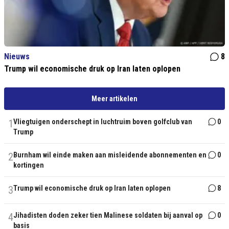
Nieuws
8
Trump wil economische druk op Iran laten oplopen
Meer artikelen
1
Vliegtuigen onderschept in luchtruim boven golfclub van
0
Trump
2
Burnham wil einde maken aan misleidende abonnementen en
0
kortingen
3
Trump wil economische druk op Iran laten oplopen
8
4
Jihadisten doden zeker tien Malinese soldaten bij aanval op
0
basis