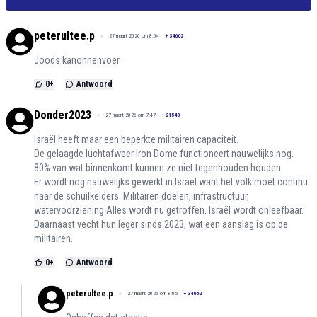
peterultee.p
27 maart 2026 om 8:04
+
34662
Joods kanonnenvoer
0
+
Antwoord
Donder2023
27 maart 2026 om 7:47
+
21540
Israël heeft maar een beperkte militairen capaciteit.
De gelaagde luchtafweer Iron Dome functioneert nauwelijks nog.
80% van wat binnenkomt kunnen ze niet tegenhouden houden.
Er wordt nog nauwelijks gewerkt in Israël want het volk moet continu
naar de schuilkelders. Militairen doelen, infrastructuur,
watervoorziening Alles wordt nu getroffen. Israël wordt onleefbaar.
Daarnaast vecht hun leger sinds 2023, wat een aanslag is op de
militairen.
0
+
Antwoord
peterultee.p
27 maart 2026 om 8:05
+
34662